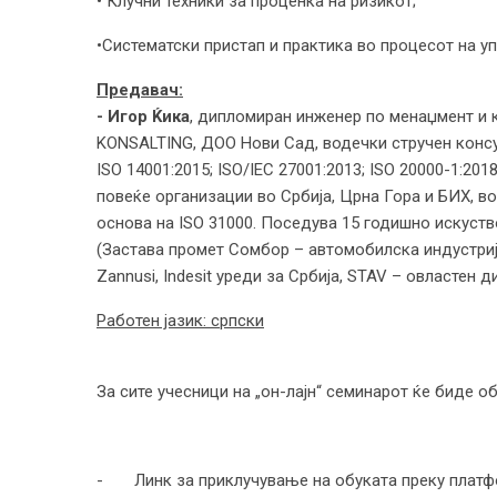
• Клучни техники за проценка на ризикот;
•Систематски пристап и практика во процесот на у
Предавач:
- Игор Ќика
, дипломиран инженер по менаџмент и 
KONSALTING, ДОО Нови Сад, водечки стручен консул
ISO 14001:2015; ISO/IEC 27001:2013; ISO 20000-1:2018
повеќе организации во Србија, Црна Гора и БИХ, в
основа на ISO 31000. Поседува 15 годишно искуств
(Застава промет Сомбор – автомобилска индустрија)
Zannusi, Indesit уреди за Србија, STAV – овластен 
Работен јазик: српски
За сите учесници на „он-лајн“ семинарот ќе биде о
- Линк за приклучување на обуката преку платфо