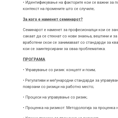
• Идентификување на факторите кои се важни за п
контекст на промените што се случиле;
За кого е наменет семинарот?
Семинарот е наменет за професионалци кои се зан
сакаат да се стекнат со нови знаења, вештини и за
вработени скои се занимаваат со стандарди за ква
кои се заинтерсирани за оваа проблематика.
ПРОГРАМА
• Управување со ризик: концепт и поим;
• Регулативи и меѓународни стандарди за управува
поврзани со ризици на работно место;
• Процеси на управување со ризик;
• Проценка на ризикот: Методологија за проценка н