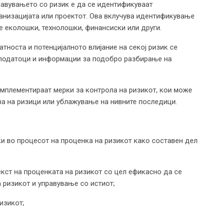
авувањето со ризик е да се идентификуваат
ганизацијата или проектот. Ова вклучува идентификување
се еколошки, технолошки, финансиски или други.
атноста и потенцијалното влијание на секој ризик се
 податоци и информации за подобро разбирање на
мплементираат мерки за контрола на ризикот, кои може
ва на ризици или ублажување на нивните последици.
и во процесот на проценка на ризикот како составен дел
кст на проценката на ризикот со цел ефикасно да се
 ризикот и управување со истиот;
изикот;