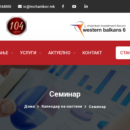
244000
ic@mchamber.mk
РАЊЕ
УСЛУГИ
АКТУЕЛНО
КОНТАКТ
СТА
Семинар
Дома
Календар на настани
Семинар