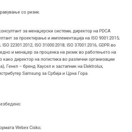
правување со ризик.
консултант за менаџерски системи, директор на PDCA
тант за проектирање и имплементација на ISO 9001:2015;
; ISO 22301:2012; ISO 31000:2018; ISO 37001:2016, GDPR во
оедно и менаџер за проценка на ризик во работењето на
о како директор на логистика во различни организации
, Генел – бренд Хаусел и застапник на Elektrolux,
дистрибутер Samsung за Србија и Црна Гора.
безбедено:
рмата Webex Cisko;