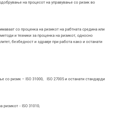
одобрување на процесот на управување со ризик во
имаваат со проценка на ризикот на рабтната средина или
 методи и техники за проценка на ризикот, односно
литет, безбедност и здравје при работа како и останати
ње со ризик – ISO 31000, ISO 27005 и останати стандарди
а ризикот - ISO 31010;