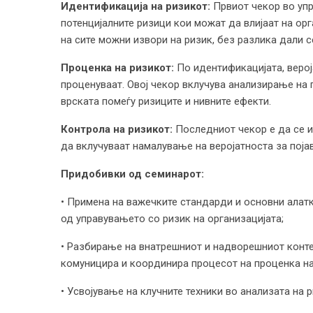
Идентификација на ризикот:
Првиот чекор во упр
потенцијалните ризици кои можат да влијаат на ор
на сите можни извори на ризик, без разлика дали 
Проценка на ризикот:
По идентификацијата, верој
проценуваат. Овој чекор вклучува анализирање на
врската помеѓу ризиците и нивните ефекти.
Контрола на ризикот:
Последниот чекор е да се и
да вклучуваат намалување на веројатноста за поја
Придобивки од семинарот:
• Примена на важечките стандарди и основни алатк
од управувањето со ризик на организацијата;
• Разбирање на внатрешниот и надворешниот конте
комуницира и координира процесот на проценка на
• Усвојување на клучните техники во анализата на р