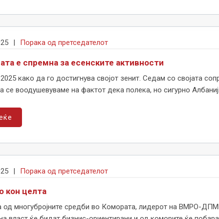
025
|
Порака од претседателот
ата е спремна за есенските активности
2025 како да го достигнува својот зенит. Седам со својата соп
а се воодушевуваме на фактот дека полека, но сигурно Албанија
еќе
025
|
Порака од претседателот
о кон целта
а од многубројните средби во Комората, лидерот на ВМРО-ДПМНЕ
на власт ќе бидат бизнис-ориентирани и од коморите ќе побараа