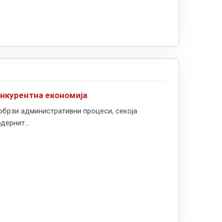
онкурентна економија
обрзи административни процеси, секоја
дернит...