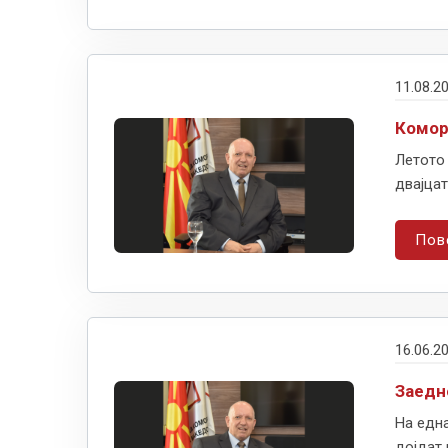
11.08.2
Комор
Летото 
двајцат
Пов
16.06.2
Заедн
На едн
дојдат 