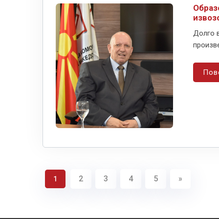
Образ
извоз
Долго 
произве
Пов
2
3
4
5
»
1