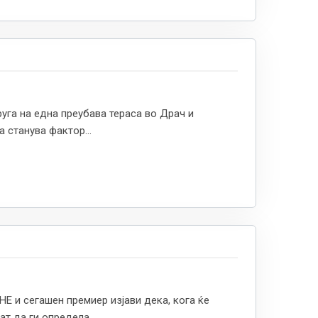
руга на една преубава тераса во Драч и
 станува фактор...
 и сегашен премиер изјави дека, кога ќе
т да ги определа...