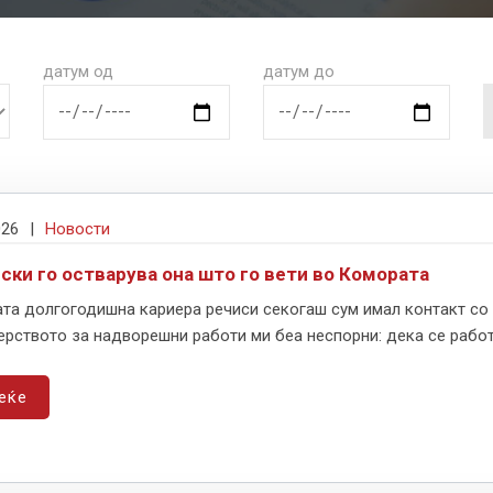
датум од
датум до
026
|
Новости
ски го остварува она што го вети во Комората
ата долгогодишна кариера речиси секогаш сум имал контакт со 
рството за надворешни работи ми беа неспорни: дека се работи
еќе