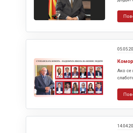
Пов
05.05.2
Комор
Ако се 
слабото
Пов
14.04.2