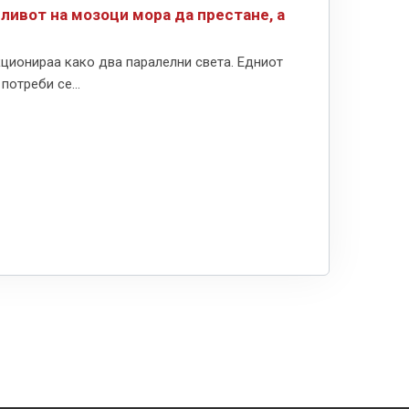
дливот на мозоци мора да престане, а
ционираа како два паралелни света. Едниот
отреби се...