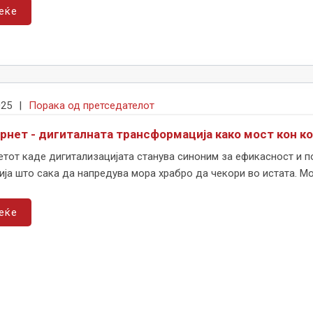
еќе
025
|
Порака од претседателот
арнет - дигиталната трансформација како мост кон к
тот каде дигитализацијата станува синоним за ефикасност и п
ја што сака да напредува мора храбро да чекори во истата. Мо
еќе