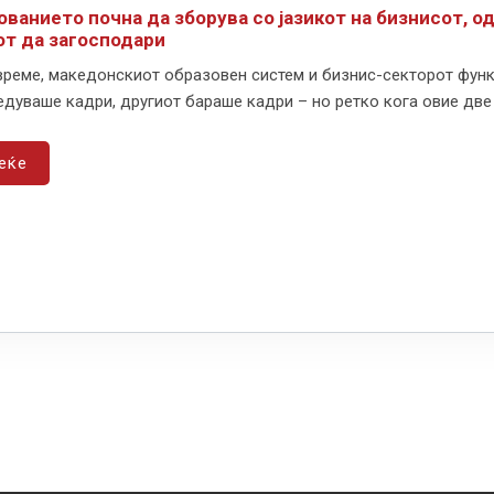
ованието почна да зборува со јазикот на бизнисот, о
от да загосподари
време, македонскиот образовен систем и бизнис-секторот функ
дуваше кадри, другиот бараше кадри – но ретко кога овие две п
еќе