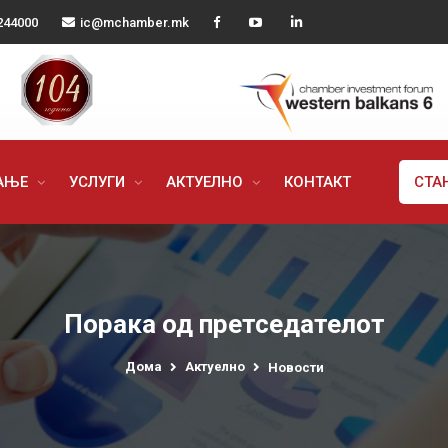
244000
ic@mchamber.mk
РАЊЕ
УСЛУГИ
АКТУЕЛНО
КОНТАКТ
СТА
Порака од претседателот
Дома
Актуелно
Новости