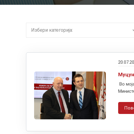
20.07.2
Муцун
Во мој
Министе
Пов