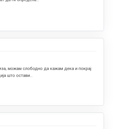
риза, можам слободно да кажам дека и покрај
ја што остави...