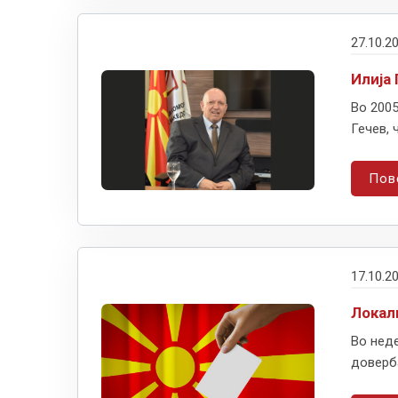
27.10.2
Илија
Во 2005
Гечев, 
Пов
17.10.2
Локал
Во неде
доверба