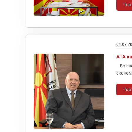
Пов
01.09.2
АТА к
Во све
економи
Пов