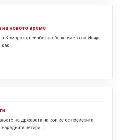
а на новото време
 на Комората, неизбежно беше името на Илија
как...
ти
ањето на државата на кои ќе се преиспита
наредните четири...