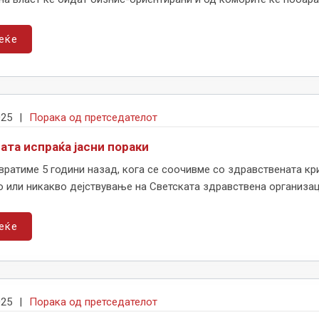
еќе
025
|
Порака од претседателот
ата испраќа јасни пораки
вратиме 5 години назад, кога се соочивме со здравствената к
 или никакво дејствување на Светската здравствена организаци
еќе
025
|
Порака од претседателот