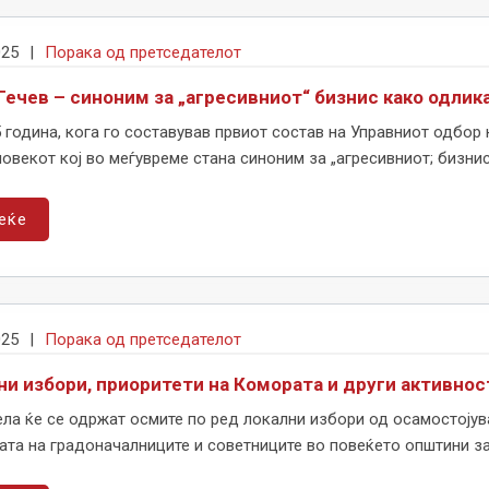
025
|
Порака од претседателот
 Гечев – синоним за „агресивниот“ бизнис како одлик
 година, кога го составував првиот состав на Управниот одбор
човекот кој во меѓувреме стана синоним за „агресивниот; бизнис 
еќе
025
|
Порака од претседателот
ни избори, приоритети на Комората и други активнос
ла ќе се одржат осмите по ред локални избори од осамостојув
та на градоначалниците и советниците во повеќето општини за 