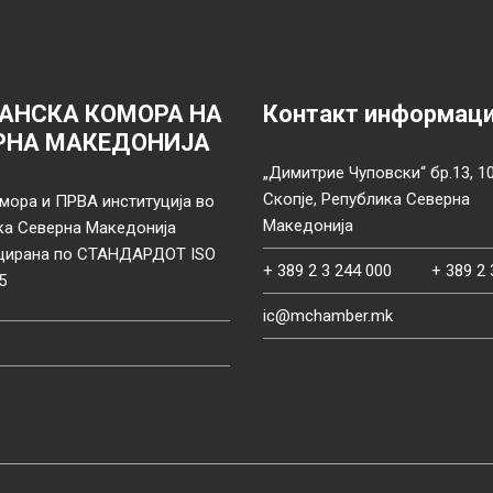
АНСКА КОМОРА НА
Контакт информац
РНА МАКЕДОНИЈА
„Димитрие Чуповски“ бр.13, 1
Скопје, Република Северна
мора и ПРВА институција во
Македонија
ка Северна Македонија
цирана по СТАНДАРДОТ ISO
+ 389 2 3 244 000
+ 389 2 
5
ic@mchamber.mk