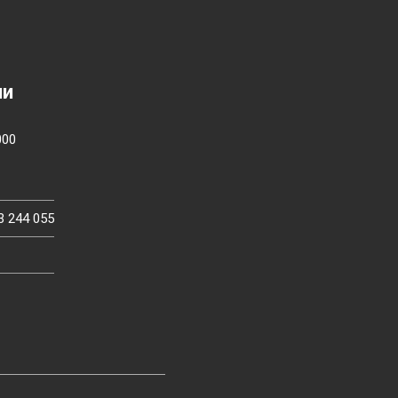
ии
000
3 244 055