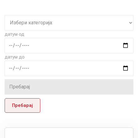
датум од
датум до
Пребарај