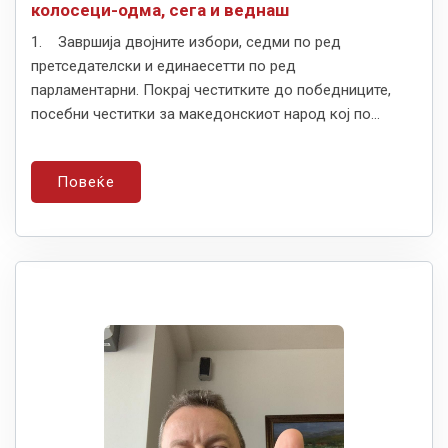
колосеци-одма, сега и веднаш
1. Завршија двојните избори, седми по ред
претседателски и единаесетти по ред
парламентарни. Покрај честитките до победниците,
посебни честитки за македонскиот народ кој по...
Повеќе