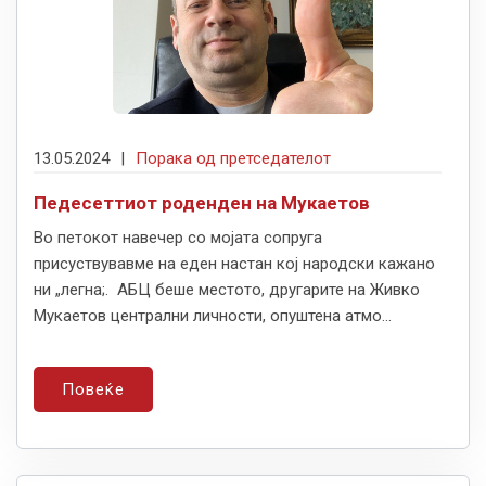
13.05.2024
|
Порака од претседателот
Педесеттиот роденден на Мукаетов
Во петокот навечер со мојата сопруга
присуствувавме на еден настан кој народски кажано
ни „легна;. АБЦ беше местото, другарите на Живко
Мукаетов централни личности, опуштена атмо...
Повеќе