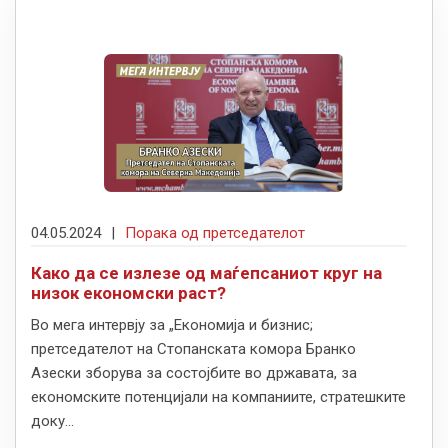
04.05.2024
|
Порака од претседателот
Како да се излезе од маѓепсаниот круг на
низок економски раст?
Во мега интервју за „Економија и бизнис;
претседателот на Стопанската комора Бранко
Азески зборува за состојбите во државата, за
економските потенцијали на компаниите, стратешките
доку...