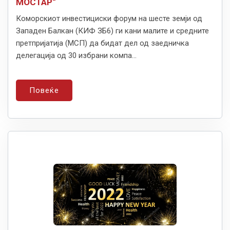
МОСТАР“
Коморскиот инвестициски форум на шесте земји од
Западен Балкан (КИФ ЗБ6) ги кани малите и средните
претпријатија (МСП) да бидат дел од заедничка
делегација од 30 избрани компа...
Повеќе