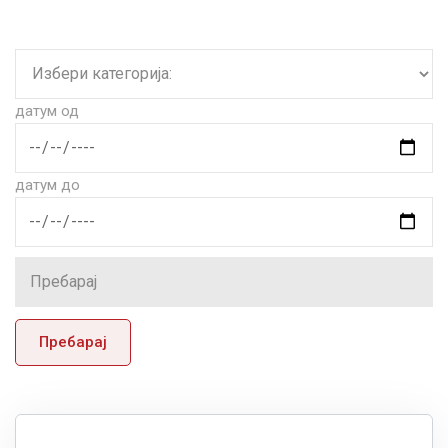
датум од
датум до
Пребарај