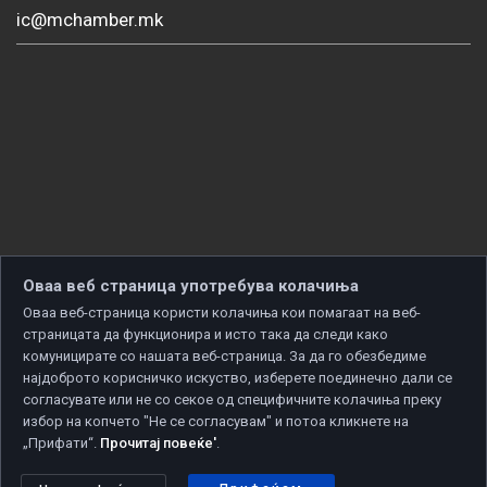
ic@mchamber.mk
Оваа веб страница употребува колачиња
Оваа веб-страница користи колачиња кои помагаат на веб-
страницата да функционира и исто така да следи како
комуницирате со нашата веб-страница. За да го обезбедиме
најдоброто корисничко искуство, изберете поединечно дали се
согласувате или не со секое од специфичните колачиња преку
избор на копчето "Не се согласувам" и потоа кликнете на
„Прифати“.
Прочитај повеќе'
.
Copyright © 2026 Developed by
Unet
. All rights reserved.
Политика за приватност
|
Политика за колачиња