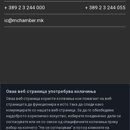
+ 389 2 3 244 000
+ 389 2 3 244 055
ic@mchamber.mk
Оваа веб страница употребува колачиња
Оваа веб-страница користи колачиња кои помагаат на веб-
страницата да функционира и исто така да следи како
комуницирате со нашата веб-страница. За да го обезбедиме
најдоброто корисничко искуство, изберете поединечно дали се
согласувате или не со секое од специфичните колачиња преку
избор на копчето "Не се согласувам" и потоа кликнете на