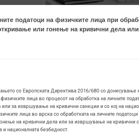
чните податоци на физичките лица при обраб
 откривање или гонење на кривични дела ил
вањето со Европската Директива 2016/680 со донесување на
физичките лица во процесот на обработка на личните подат
или за извршување на кривични санкции и со кој на нацио
зичките лица во врска со обработката на личните податоци
гонење на кривични дела или за извршување на кривични са
а и националната безбедност.