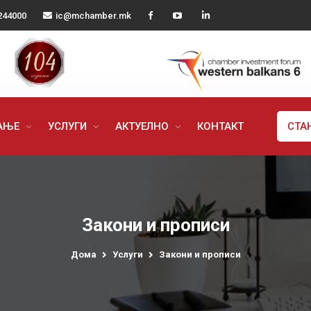
244000
ic@mchamber.mk
РАЊЕ
УСЛУГИ
АКТУЕЛНО
КОНТАКТ
СТА
Закони и прописи
Дома
Услуги
Закони и прописи