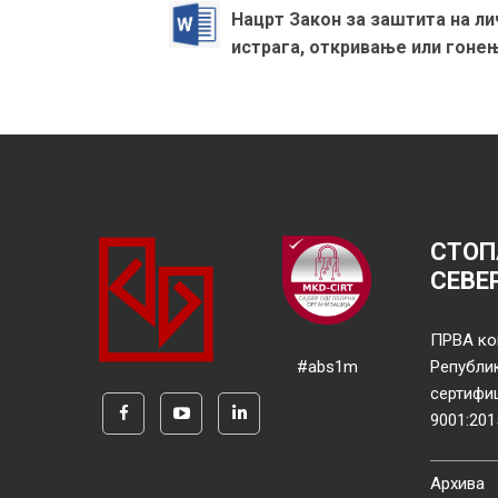
Нацрт Закон за заштита на ли
истрага, откривање или гонењ
СТОП
СЕВЕ
ПРВА ко
#abs1m
Републи
сертифи
9001:201
Архива