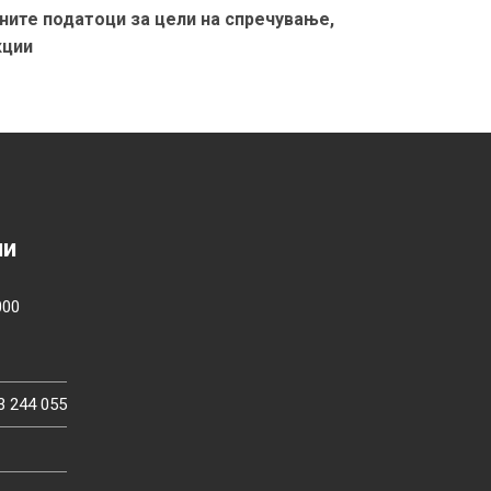
ните податоци за цели на спречување,
кции
ии
000
3 244 055