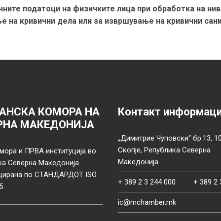
чните податоци на физичките лица при обработка на нив
е на кривични дела или за извршување на кривични сан
АНСКА КОМОРА НА
Контакт информац
РНА МАКЕДОНИЈА
„Димитрие Чуповски“ бр.13, 1
Скопје, Република Северна
мора и ПРВА институција во
Македонија
ка Северна Македонија
цирана по СТАНДАРДОТ ISO
+ 389 2 3 244 000
+ 389 2 
5
ic@mchamber.mk