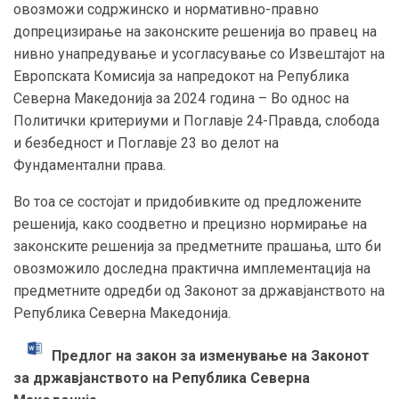
овозможи содржинско и нормативно-правно
допрецизирање на законските решенија во правец на
нивно унапредување и усогласување со Извештајот на
Европската Комисија за напредокот на Република
Северна Македонија за 2024 година – Во однос на
Политички критериуми и Поглавје 24-Правда, слобода
и безбедност и Поглавје 23 во делот на
Фундаментални права.
Во тоа се состојат и придобивките од предложените
решенија, како соодветно и прецизно нормирање на
законските решенија за предметните прашања, што би
овозможило доследна практична имплементација на
предметните одредби од Законот за државјанството на
Република Северна Македонија.
Предлог на закон за изменување на Законот
за државјанството на Република Северна