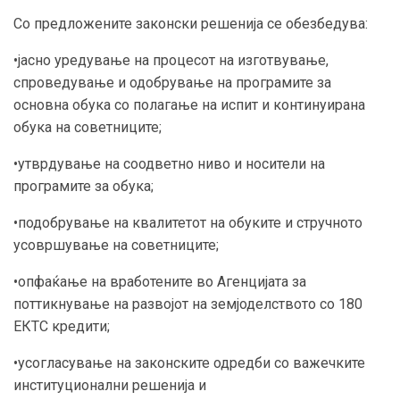
Со предложените законски решенија се обезбедува:
•јасно уредување на процесот на изготвување,
спроведување и одобрување на програмите за
основна обука со полагање на испит и континуирана
обука на советниците;
•утврдување на соодветно ниво и носители на
програмите за обука;
•подобрување на квалитетот на обуките и стручното
усовршување на советниците;
•опфаќање на вработените во Агенцијата за
поттикнување на развојот на земјоделството со 180
ЕКТС кредити;
•усогласување на законските одредби со важечките
институционални решенија и