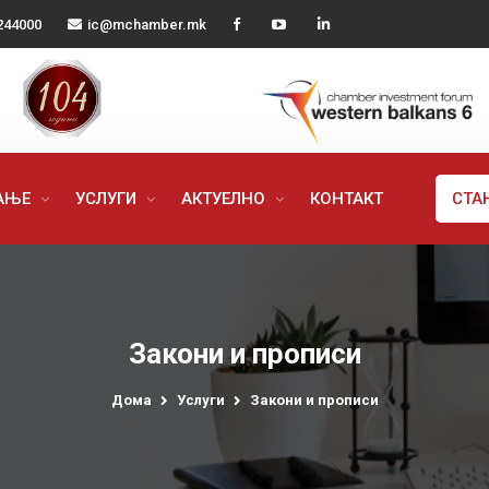
244000
ic@mchamber.mk
РАЊЕ
УСЛУГИ
АКТУЕЛНО
КОНТАКТ
СТА
Закони и прописи
Дома
Услуги
Закони и прописи