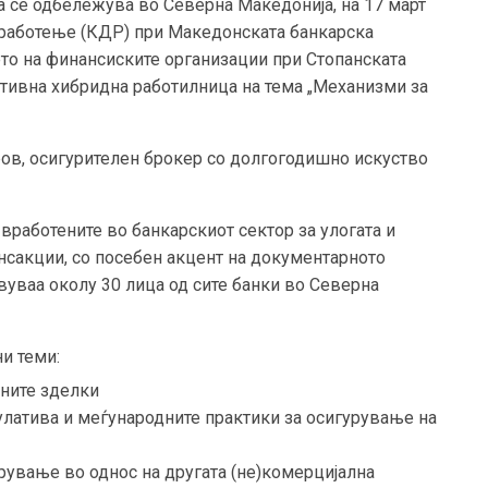
ја се одбележува во Северна Македонија, на 17 март
 работење (КДР) при Македонската банкарска
ето на финансиските организации при Стопанската
тивна хибридна работилница на тема „Механизми за
ов, осигурителен брокер со долгогодишно искуство
 вработените во банкарскиот сектор за улогата и
нсакции, со посебен акцент на документарното
вуваа околу 30 лица од сите банки во Северна
и теми:
лните зделки
латива и меѓународните практики за осигурување на
урување во однос на другата (не)комерцијална