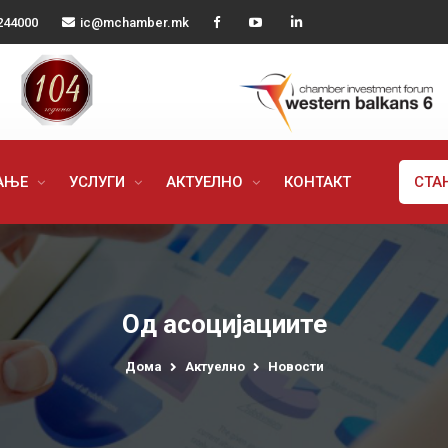
244000
ic@mchamber.mk
РАЊЕ
УСЛУГИ
АКТУЕЛНО
КОНТАКТ
СТА
Од асоцијациите
Дома
Актуелно
Новости