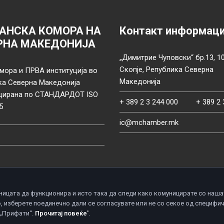
АНСКА КОМОРА НА
Контакт информац
РНА МАКЕДОНИЈА
„Димитрие Чуповски“ бр.13, 1
Скопје, Република Северна
мора и ПРВА институција во
Македонија
ка Северна Македонија
цирана по СТАНДАРДОТ ISO
+ 389 2 3 244 000
+ 389 2 
5
ic@mchamber.mk
ницата да функционира и исто така да следи како комуницирате со наша
, изберете поединечно дали се согласувате или не со секое од специфи
d.
П
 „Прифати“.
Прочитај повеќе'
.