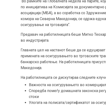
Во рамките на Глобалната недела на парите, ко
по иницијатива на Комисијата за документарно
асоцијација (МБА), а во соработка со Здружени
комора на Северна Македонија, се одржа едука
осигурување на трговијата“.
Предавач на работилницата беше Митко Теохар
во индустријата.
Главната цел на настанот беше да се едуцираат
примената на осигурувањето во трговските тра
банкарско работење. На работилницата присуст
Македонија.
На работилницата се дискутираа следните клучн
Важноста на осигурувањето во комерција
Споредба помеѓу домашната законска регу
стоки
Улогата на полисата/сертификатот за осиг