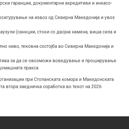
рски гаранции, документарни акредитиви и инкасо-
осигурување на извоз од Северна Македонија и увоз
узули (санкции, стоки со двојна намена, виша сила и
лно ниво, тековна состојба во Северна Македонија и
латива за да се овозможи воведување и проширување
домашната пракса.
организации при Стопанската комора и Македонската
ата втора заедничка соработка во текот на 2026