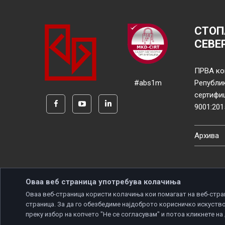
СТОП
СЕВЕ
ПРВА ко
#abs1m
Републи
сертифи
9001:201
Архива
Оваа веб страница употребува колачиња
Оваа веб-страница користи колачиња кои помагаат на веб-стра
страница. За да го обезбедиме најдоброто корисничко искуство
Copyright © 2026 Developed by
Unet
. All rights reserve
преку избор на копчето "Не се согласувам" и потоа кликнете на