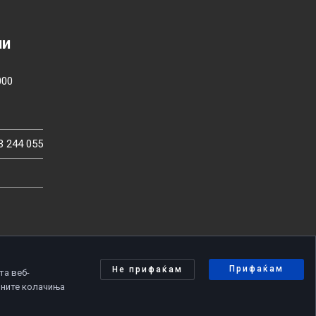
ии
000
3 244 055
Прифаќам
Не прифаќам
та веб-
чните колачиња
олитика за приватност
|
Политика за колачиња