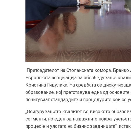
Претседателот на Стопанската комора, Бранко 
Европската асоцијација за обезбедување квалит
Кристина Гицулика. На средбата се дискутираш
образование, кој претставува една од основите
почитуваат стандардите и процедурите кои се у
„Осигурувањето квалитет во високото образов
сегменти, но еден од најважните покрај учењет
процес е и улогата на бизнис заедницата“, иста