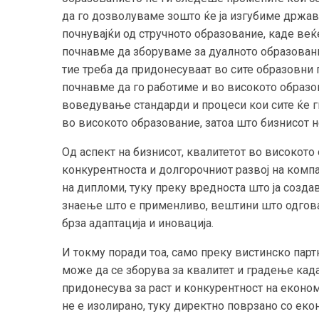
да го дозволуваме зошто ќе ја изгубиме држава
почнувајќи од стручното образование, каде веќ
почнавме да зборуваме за дуалното образован
тие треба да придонесуваат во сите образовни 
почнавме да го работиме и во високото образо
воведување стандарди и процеси кои сите ќе г
во високото образование, затоа што бизнисот н
Од аспект на бизнисот, квалитетот во високото
конкурентноста и долгорочниот развој на компа
на дипломи, туку преку вредноста што ја созда
знаење што е применливо, вештини што одговар
брза адаптација и иновација.
И токму поради тоа, само преку вистинско пар
може да се зборува за квалитет и градење када
придонесува за раст и конкурентност на еконо
не е изолирано, туку директно поврзано со екон