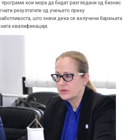
те програми кои мора да бидат разгледани од бизнис
игнати резултатите од учењето преку
работливоста, што значи дека се вклучени барањата
кната квалификација.