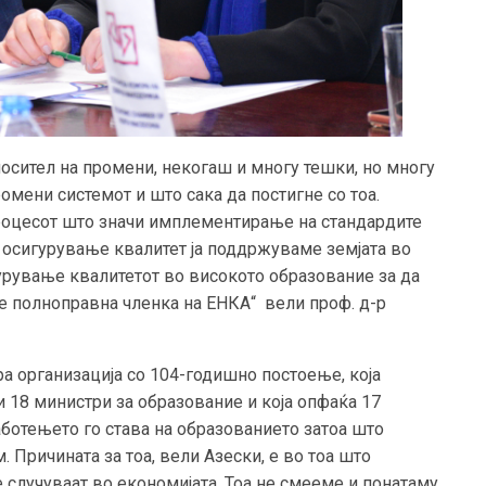
осител на промени, некогаш и многу тешки, но многу
омени системот и што сака да постигне со тоа.
роцесот што значи имплементирање на стандардите
а осигурување квалитет ја поддржуваме земјата во
урување квалитетот во високото образование за да
е полноправна членка на ЕНКА“ вели проф. д-р
ра организација со 104-годишно постоење, која
 18 министри за образование и која опфаќа 17
работењето го става на образованието затоа што
 Причината за тоа, вели Азески, е во тоа што
 случуваат во економијата. Тоа не смееме и понатаму