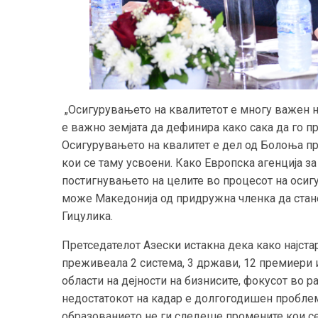
„Осигурувањето на квалитетот е многу важен н
е важно земјата да дефинира како сака да го пр
Осигурувањето на квалитет е дел од Болоња п
кои се таму усвоени. Како Европска агенција з
постигнувањето на целите во процесот на осиг
може Македонија од придружна членка да стан
Гицулика.
Претседателот Азески истакна дека како најста
преживеала 2 система, 3 држави, 12 премиери и
области на дејности на бизнисите, фокусот во 
недостатокот на кадар е долгогодишен проблем.
образованието не ги следеше промените кои се