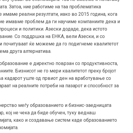
та. Затоа, ние работиме на таа проблематика
е имаме реални резултати, иако во 2015 година, кога
ие имавме проблем да ги научиме компаниите дека и
процеси и политики. Азески додаде, дека истото
вание. Со поддршка на ЕНКА, вели Азески, и со
и почитуваат ќе можеме да го подигнеме квалитетот
ема друга алтернатива.
 образование е директно поврзан со продуктивноста,
ниите. Бизнисот не го мери квалитетот преку бројот
ва кадарот уште од првиот ден на вработување со
аат на реалните потреби на пазарот и способност за
тнерство меѓу образованието и бизнис-заедницата
р, кој не чека да биде обучен, туку веднаш
мијата, како и создавање систем каде образованието
омијата.