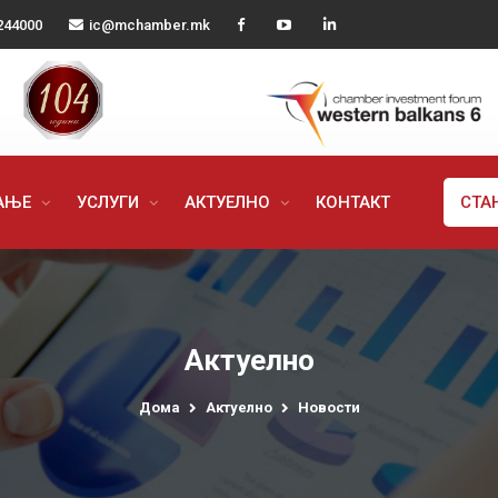
244000
ic@mchamber.mk
РАЊЕ
УСЛУГИ
АКТУЕЛНО
КОНТАКТ
СТА
Актуелно
Дома
Актуелно
Новости