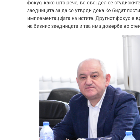
фокус, како што рече, во овој дел се студиски
заедницата за да се утврди дека ќе бидат пост
имплементацијата на истите. Другиот фокус е в
на бизнис заедницата и таа има доверба во сте