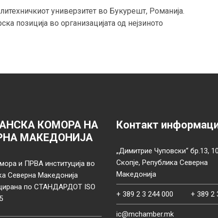
олитехничкиот универзитет во Букурешт, Романија.
ска позиција во организацијата од нејзиното
АНСКА КОМОРА НА
Контакт информац
РНА МАКЕДОНИЈА
„Димитрие Чуповски“ бр.13, 1
Скопје, Република Северна
мора и ПРВА институција во
Македонија
ка Северна Македонија
цирана по СТАНДАРДОТ ISO
+ 389 2 3 244 000
+ 389 2 
5
ic@mchamber.mk