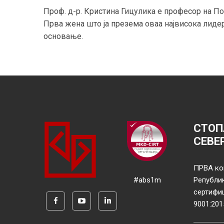
Проф. д-р. Кристина Гицулика е професор на П
Прва жена што ја презема оваа највисока лидер
основање.
СТОП
СЕВЕ
ПРВА ко
#abs1m
Републи
сертифи
9001:201