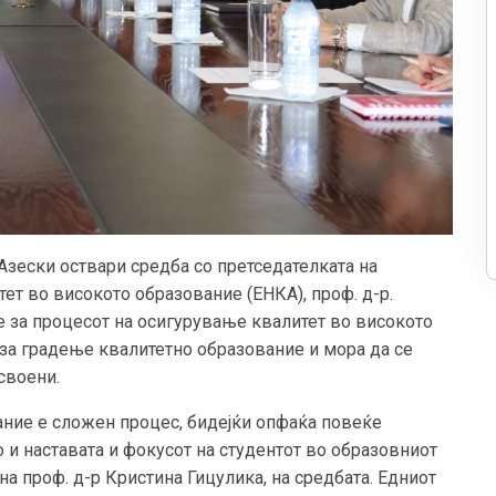
Азески оствари средба со претседателката на
ет во високото образование (ЕНКА), проф. д-р.
е за процесот на осигурување квалитет во високото
 за градење квалитетно образование и мора да се
своени.
ание е сложен процес, бидејќи опфаќа повеќе
о и наставата и фокусот на студентот во образовниот
кна проф. д-р Кристина Гицулика, на средбата. Едниот