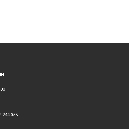
ии
000
3 244 055