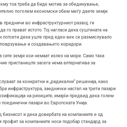
токму тоа треба да биде мотив за обединување,
ително поголем економски обем меѓу двете земји.
ов предничи во инфраструктурниот развој, ги
да го прават истото. Тој нагласи дека суштината на
и потсети дека уште пред еден век се размислувало
 поврзување и создавањето коридори.
 сите земји кои немаат излез на море. Само така
 чие пристаниште засега нема алтернатива за
слуваат за конкретни и „радикални“ решенија, како
ра инфраструктура, заеднички настап на трети пазари
рзификација на ризиците, имајќи предвид дека голем
 поединечни пазари во Европската Унија.
ад бизнисот и дека довербата на компаниите е од
м профит за компаниите носи подобар стандард за