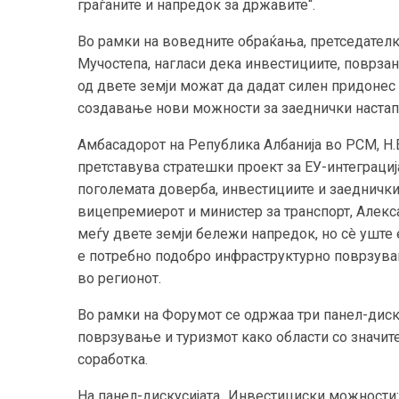
граѓаните и напредок за државите“.
Во рамки на воведните обраќања, претседателка
Мучостепа, нагласи дека инвестициите, поврзан
од двете земји можат да дадат силен придонес
создавање нови можности за заеднички настап 
Амбасадорот на Република Албанија во РСМ, Н.Е
претставува стратешки проект за ЕУ-интеграциј
поголемата доверба, инвестициите и заедничкит
вицепремиерот и министер за транспорт, Алекс
меѓу двете земји бележи напредок, но сè уште 
е потребно подобро инфраструктурно поврзувањ
во регионот.
Во рамки на Форумот се одржаа три панел-диск
поврзување и туризмот како области со значит
соработка.
На панел-дискусијата „Инвестициски можности: 