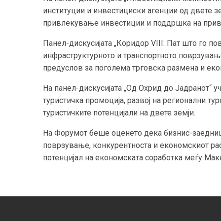
институции и инвестициски агенции од двете з
привлекување инвестиции и поддршка на прива
Панел-дискусијата „Коридор VIII: Пат што го п
инфраструктурното и транспортното поврзување
предуслов за поголема трговска размена и еко
На панел-дискусијата „Од Охрид до Јадранот“ у
туристичка промоција, развој на регионални ту
туристичките потенцијали на двете земји.
На Форумот беше оценето дека бизнис-заедниц
поврзување, конкурентноста и економскиот рас
потенцијал на економската соработка меѓу Маке