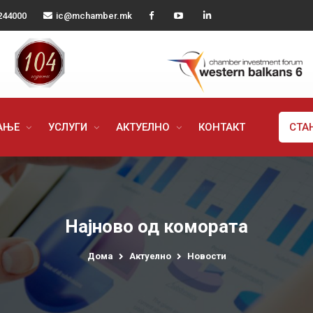
244000
ic@mchamber.mk
РАЊЕ
УСЛУГИ
АКТУЕЛНО
КОНТАКТ
СТА
Најново од комората
Дома
Актуелно
Новости