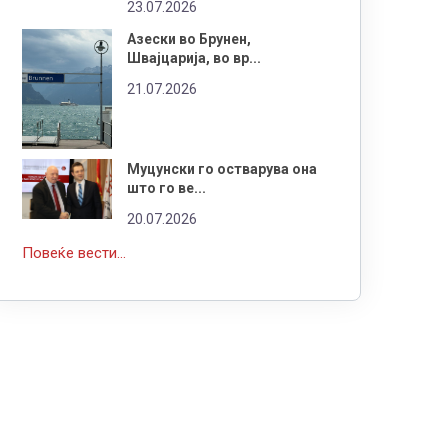
23.07.2026
Азески во Брунен,
Швајцарија, во вр...
21.07.2026
Муцунски го остварува она
што го ве...
20.07.2026
Повеќе вести...