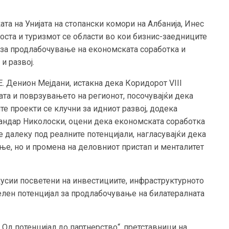
та на Унијата на стопански комори на Албанија, Инес
оста и туризмот се области во кои бизнис-заедниците
 за продлабочување на економската соработка и
и развој.
. Денион Мејдани, истакна дека Коридорот VIII
ата и поврзувањето на регионот, посочувајќи дека
е проекти се клучни за идниот развој, додека
андар Николоски, оцени дека економската соработка
е далеку под реалните потенцијали, нагласувајќи дека
е, но и промена на деловниот пристап и менталитет
усии посветени на инвестициите, инфраструктурното
елен потенцијал за продлабочување на билатералната
Од потенцијал до партнерство“, претставници на