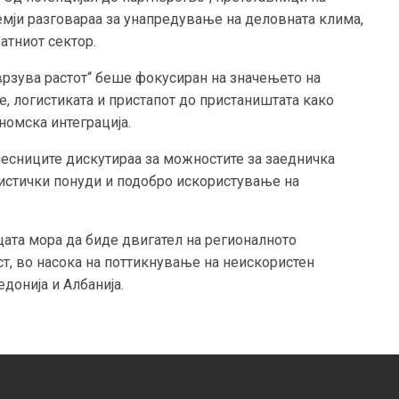
емји разговараа за унапредување на деловната клима,
тниот сектор.
оврзува растот“ беше фокусиран на значењето на
, логистиката и пристапот до пристаништата како
номска интеграција.
чесниците дискутираа за можностите за заедничка
ристички понуди и подобро искористување на
ата мора да биде двигател на регионалното
т, во насока на поттикнување на неискористен
донија и Албанија.