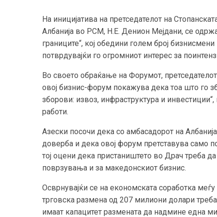
На иницијатива на претседателот на Стопанскат
Албанија во РСМ, Н.Е. Денион Мејдани, се одр
границите“, кој обедини голем број бизнисмени
потврдувајќи го огромниот интерес за поинтен
Во своето обраќање на Форумот, претседателот 
овој бизнис-форум покажува дека тоа што го збо
зборови: извоз, инфраструктура и инвестиции“,
работи.
Азески посочи дека со амбасадорот на Албанија
доверба и дека овој форум претставува само по
тој оцени дека пристаништето во Драч треба д
поврзувања и за македонскиот бизнис.
Осврнувајќи се на економската соработка меѓу
трговска размена од 207 милиони долари треба
имаат капацитет размената да надмине една ми