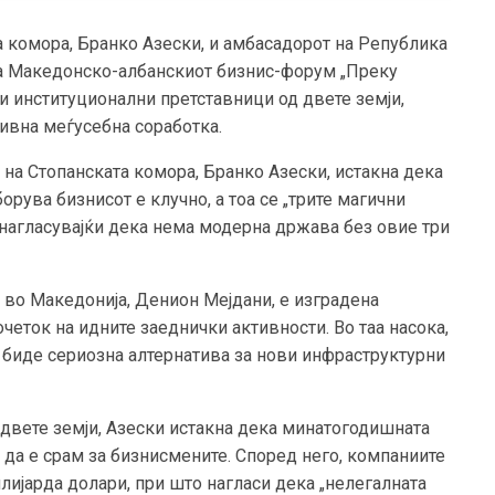
а комора, Бранко Азески, и амбасадорот на Република
жа Македонско-албанскиот бизнис-форум „Преку
 и институционални претставници од двете земји,
зивна меѓусебна соработка.
на Стопанската комора, Бранко Азески, истакна дека
рува бизнисот е клучно, а тоа се „трите магични
 нагласувајќи дека нема модерна држава без овие три
 во Македонија, Денион Мејдани, е изградена
четок на идните заеднички активности. Во таа насока,
а биде сериозна алтернатива за нови инфраструктурни
 двете земји, Азески истакна дека минатогодишната
 да е срам за бизнисмените. Според него, компаниите
лијарда долари, при што нагласи дека „нелегалната