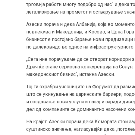
трговија работи многу подобро од нас“ и дека 
легализирање на прометот и остварување знач
Азески порача и дека Албанија, која во момент
повлекува и Македонија, и Косово, и Црна Гора 
бизнисот е постојано барање нови предизвици 
по далековидо во однос на инфраструктурното
„Сега ние порачуваме да се отворат коридори за
Драч ќе стане сериозна конкуренција на Солун,
македонскиот бизнис“, истакна Азески.
Тој ги охрабри учесниците на Форумот да разми
што се укинување на царинските бариери, подоб
и создавање нови услуги и пазари заради диве
дел од компаниите се доминантно насочени кон
На крајот, Азески порача дека Комората стои з
суштинско значење, нагласувајќи дека „поголе