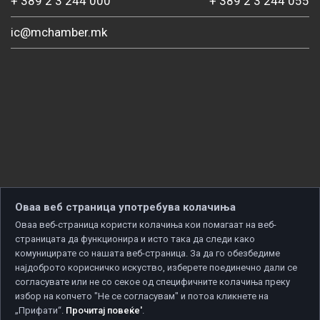
+ 389 2 3 244 000
+ 389 2 3 244 055
ic@mchamber.mk
Оваа веб страница употребува колачиња
Оваа веб-страница користи колачиња кои помагаат на веб-
страницата да функционира и исто така да следи како
комуницирате со нашата веб-страница. За да го обезбедиме
најдоброто корисничко искуство, изберете поединечно дали се
согласувате или не со секое од специфичните колачиња преку
избор на копчето "Не се согласувам" и потоа кликнете на
„Прифати“.
Прочитај повеќе'
.
Copyright © 2026 Developed by
Unet
. All rights reserved.