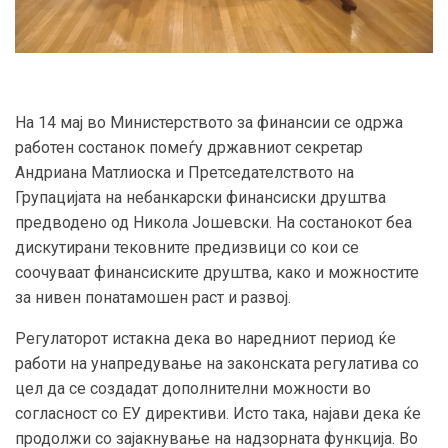
На 14 мај во Министерството за финансии се одржа
работен состанок помеѓу државниот секретар
Андриана Матлиоска и Претседателството на
Групацијата на небанкарски финансиски друштва
предводено од Никола Јошевски. На состанокот беа
дискутирани тековните предизвици со кои се
соочуваат финансиските друштва, како и можностите
за нивен понатамошен раст и развој.
Регулаторот истакна дека во наредниот период ќе
работи на унапредување на законската регулатива со
цел да се создадат дополнителни можности во
согласност со ЕУ директиви. Исто така, најави дека ќе
продолжи со зајакнување на надзорната функција. Во