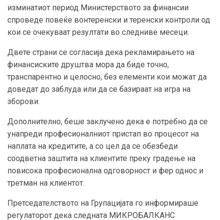
изминатиот период Министерството за финансии
спроведе повеќе вонтеренски и теренски контроли од
кои се очекуваат резултати во следниве месеци.
Двете страни се согласија дека рекламирањето на
финансиските друштва мора да биде точно,
транспарентно и целосно, без елементи кои можат да
доведат до заблуда или да се базираат на игра на
зборови.
Дополнително, беше заклучено дека е потребно да се
унапреди професионалниот пристап во процесот на
наплата на кредитите, а со цел да се обезбеди
соодветна заштита на клиентите преку градење на
повисока професионална одговорност и фер однос и
третман на клиентот.
Претседателството на Групацијата го информираше
регулаторот дека следната МИКРОБАЛКАНС