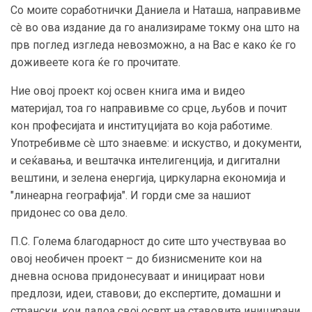
Со моите соработнички Даниела и Наташа, направивме
сè во ова издание да го анализираме токму она што на
прв поглед изгледа невозможно, а на Вас е како ќе го
доживеете кога ќе го прочитате.
Ние овој проект кој освен книга има и видео
материјал, тоа го направивме со срце, љубов и почит
кон професијата и институцијата во која работиме.
Употребивме сè што знаевме: и искуство, и документи,
и сеќавања, и вештачка интелигенција, и дигитални
вештини, и зелена енергија, циркуларна економија и
"линеарна географија". И горди сме за нашиот
придонес со ова дело.
П.С. Голема благодарност до сите што учествуваа во
овој необичен проект – до бизнисмените кои на
дневна основа придонесуваат и иницираат нови
предлози, идеи, ставови; до експертите, домашни и
странски, кои дадоа свој осврт на ставовите иницирани