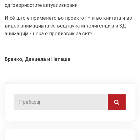
одговорностите актуализирани.
И сè што е применето во проектот – и во книгата и во
видео анимацијата со вештачка интелигенција и 3Д
анимација - нека е предизвик за сите.
Бранко, Даниела и Наташа