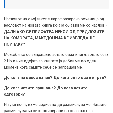
Насловот на овој текст е парафразирана реченица од
насловот на новата книга која ја објавивме со наслов -
ДАЛИ АКО СЕ ПРИФАТЕА НЕКОИ ОД ПРЕДЛОЗИТЕ
НА КОМОРАТА, МАКЕДОНИЈА ЌЕ ИЗГЛЕДАШЕ
ПОИНАКУ?
Можеби ќе се запрашате зошто оваа книга, зошто сега
? Но и ние идејата за книгата ја добивме во еден
момент кога самите себе се запрашавме.
До кога на ваков начин? До кога сето ова ќе трае?
До кога истите прашања? До кога истите
одговори?
И тука почнуваме сериозно да размислуваме. Нашите
размислувања се конципирани во оваа насока: