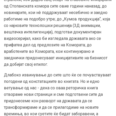
од Стопанската комора сите овие години наназад; до
новинарите, кои нè поддржуваат несебично и заедно
работиме на подобро утре; до „Кумов продукција“, која
со најновите технолошки решенија (3Д анимации,
вештачка интелигенција), подготви документиран
видеосеријал, како би изгледала државата ако се
прифатеа дел од предлозите на Комората; до
вработените во Комората, кои континуирано и
заеднички придонесуваат иницијативите на бизнисот
да добијат свој епилог.
Длабоко извинување до сите што ќе се почувствуваат
погодени од констатациите во книгата. Но и едно
ветување од нас - дека со оваа реторичка книга
отвораме нови страници и сме подготвени сите да
придонесеме кон развојот на државата да се
трансформираме и да се прилагодиме на новите
времиња, во кои суетите ќе бидат заборавени, а