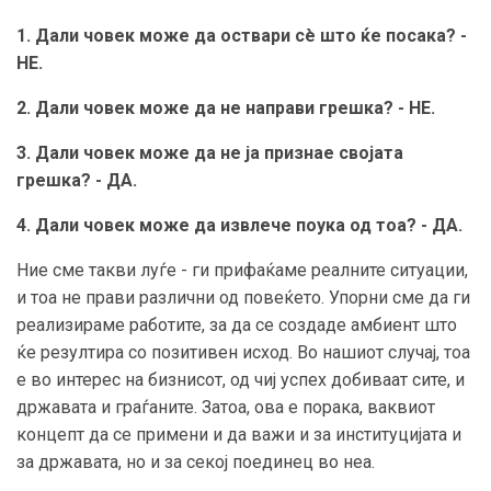
1. Дали човек може да оствари сè што ќе посака? -
НЕ.
2. Дали човек може да не направи грешка? - НЕ.
3. Дали човек може да не ја признае својата
грешка? - ДА.
4. Дали човек може да извлече поука од тоа? - ДА.
Ние сме такви луѓе - ги прифаќаме реалните ситуации,
и тоа не прави различни од повеќето. Упорни сме да ги
реализираме работите, за да се создаде амбиент што
ќе резултира со позитивен исход. Во нашиот случај, тоа
е во интерес на бизнисот, од чиј успех добиваат сите, и
државата и граѓаните. Затоа, ова е порака, ваквиот
концепт да се примени и да важи и за институцијата и
за државата, но и за секој поединец во неа.