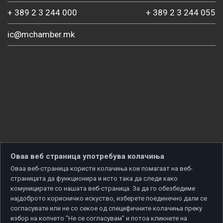
+ 389 2 3 244 000
+ 389 2 3 244 055
ic@mchamber.mk
Оваа веб страница употребува колачиња
Оваа веб-страница користи колачиња кои помагаат на веб-
страницата да функционира и исто така да следи како
комуницирате со нашата веб-страница. За да го обезбедиме
најдоброто корисничко искуство, изберете поединечно дали се
согласувате или не со секое од специфичните колачиња преку
избор на копчето "Не се согласувам" и потоа кликнете на