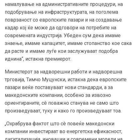
намалување на административните процедури, на
подобрување на инфраструктурата, на поголема
поврзаност со европските пазари и на создавање
кадар кој ќе може да одговори на потребите на
современата индустрија. Убеден сум дека имаме
знаење, имаме капацитет, имаме стопанство кое сака
да расте и имаме луѓе кои заслужуваат подобра
иднина“, истакна премиерот.
Министерот за надворешни работи и надворешна
трговија, Тимчо Муцунски, истакна дека европските
пазари веќе поставуваат нови стандарди, а за
македонските компании, особено за извозно
ориентираните, сè поважно станува не само што
произведуваат, туку и како го произведуваат тоа.
„Охрабрува фактот што сè повеќе македонски
компании инвестираат во енергетска ефикасност,
дигитализација, иновации и современи модели на