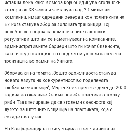
истакна дека како Комора која обединува стопански
комори од 38 земји и застапува над 20 милиони
компании, имаат одредени резерви кон политиките на
ЕУ кога станува збор за зелената транзиција. Тој
посебно се осврна на комплексните законски
регулативи што им се наметнуваат на компаниите,
административните бариери што ги кочат бизнисите,
како и недостатоците на соодветни услови за зелена
транзиција во рамки на Унијата.
Зборувајќи на темата „Зошто одржливоста станува
новата валута на конкурентност во поделената
глобална економија“, Марга Хоек пренесе дека до 2050
година во океаните ќе има повеќе пластика отколку
риби. Таа апелираше да се зголеми свесноста кај
луѓето за штетните влијанија на пластиката, која е
секаде околу нас.
На Конференцијата присуствуваа претставници на