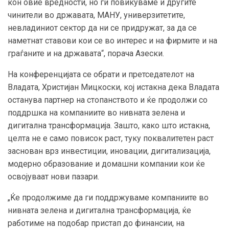
кон овие вредности, но ги повикуваме и другите
чинители во државата, МАНУ, универзитетите,
невладиниот сектор да ни се придружат, за да се
наметнат ставови кои се во интерес и на фирмите и на
граѓаните и на државата“, порача Азески.
На конференцијата се обрати и претседателот на
Владата, Христијан Мицкоски, кој истакна дека Владата
останува партнер на стопанството и ќе продолжи со
поддршка на компаниите во нивната зелена и
дигитална трансформација. Зашто, како што истакна,
целта не е само повисок раст, туку поквалитетен раст
заснован врз инвестиции, иновации, дигитализација,
модерно образование и домашни компании кои ќе
освојуваат нови пазари.
„Ќе продолжиме да ги поддржуваме компаниите во
нивната зелена и дигитална трансформација, ќе
работиме на подобар пристап до финансии, на