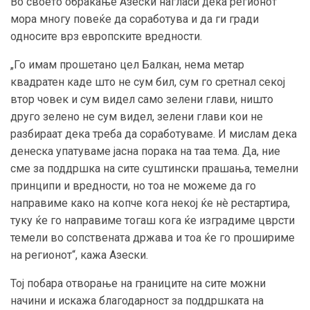
Во своето обраќање Азески нагласи дека регионот
мора многу повеќе да соработува и да ги гради
односите врз европските вредности.
„Го имам прошетано цел Балкан, нема метар
квадратен каде што не сум бил, сум го сретнал секој
втор човек и сум видел само зелени глави, ништо
друго зелено не сум видел, зелени глави кои не
разбираат дека треба да соработуваме. И мислам дека
денеска упатуваме јасна порака на таа тема. Да, ние
сме за поддршка на сите суштински прашања, темелни
принципи и вредности, но тоа не можеме да го
направиме како на копче кога некој ќе нè рестартира,
туку ќе го направиме тогаш кога ќе изградиме цврсти
темели во сопствената држава и тоа ќе го прошириме
на регионот“, кажа Азески.
Тој побара отворање на границите на сите можни
начини и искажа благодарност за поддршката на