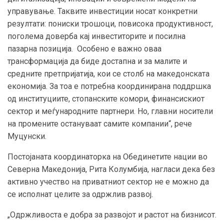
управување. Таквите инвестиции носат конкретни
резултати: пониски трошоци, повисока продуктивност,
поголема доверба кај инвеститорите и посилна
пазарна позиција. Особено е важно оваа
трансформација да биде достапна и за малите и
средните претпријатија, кои се столб на македонската
економија. За тоа е потребна координирана поддршка
од институциите, стопанските комори, финансискиот
сектор и меѓународните партнери. Но, главни носители
на промените остануваат самите компании“, рече
Муцунски.
Постојаната координаторка на Обединетите нации во
Северна Македонија, Рита Колумбија, нагласи дека без
активно учество на приватниот сектор не е можно да
се исполнат целите за одржлив развој.
„Одржливоста е добра за развојот и растот на бизнисот.