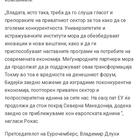
„Владата, исто така, треба да го слуша гласот и
препораките на приватниот сектор за тоа како да се
зголеми конкурентноста. Универзитетите и
истражувачките институти мора да обезбедуваат
иновации и нови вештини, како и да ги
приспособуваат наставните програми на потребите на
современата економија. Меѓународните партнери мора
да продолжат да ја поддржуваат оваа трансформација.
Токму во тоа е вредноста на денешниот форум,
бидејќи заедно можеме да изградиме поконкурентна
економија, поотпорен приватен сектор и
попросперитетна иднина за сите нас. На овој пат ЕУ ќе
продолжи да стои покрај Северна Македонија, додека
заедно се приближуваме кон европската иднина “,
нагласи Рокас.
Претседателот на Еурочемберс, Владимир Длухи