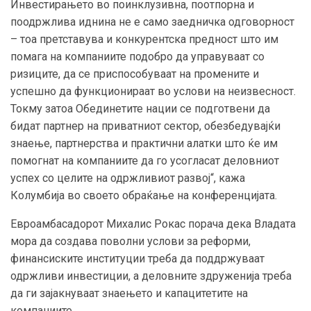
Инвестирањето во поинклузивна, поотпорна и
поодржлива иднина не е само заедничка одговорност
– тоа претставува и конкурентска предност што им
помага на компаниите подобро да управуваат со
ризиците, да се приспособуваат на промените и
успешно да функционираат во услови на неизвесност.
Токму затоа Обединетите нации се подготвени да
бидат партнер на приватниот сектор, обезбедувајќи
знаење, партнерства и практични алатки што ќе им
помогнат на компаниите да го усогласат деловниот
успех со целите на одржливиот развој“, кажа
Колумбија во своето обраќање на конференцијата.
Евроамбасадорот Михалис Рокас порача дека Владата
мора да создава поволни услови за реформи,
финансиските институции треба да поддржуваат
одржливи инвестиции, а деловните здруженија треба
да ги зајакнуваат знаењето и капацитетите на
компаниите.