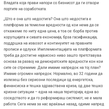
Владата која прави напори со бизнисот да ги отвори
портите на соработката.
„Што е она што недостига? Она што недостига е
платформа за темелни вредности од кои нема да се
откажеме по ниту една цена, а тоа се: борба против
корупцијата и сивата економија, брза гасификација,
поддршка на извозот и континуитет на правните
прописи и одлуки. Имплементацијата на платформата
треба да достигне највисоко ниво зашто претставува
основа за развој на демократските вредности кон кои
сите се стремиме. Дали имаме напредок на тој план?
Имаме огромен напредок. Нормално, во 32 години да
излезеш без сериозни последици од енергетска,
финансиска и тешка здравствена криза, од две тешко
кризни ситуации – една на наша територија, една во
соседството и да го реформираш системот, не е мала
работа. Сега нема за нас враќање назад, одиме напред