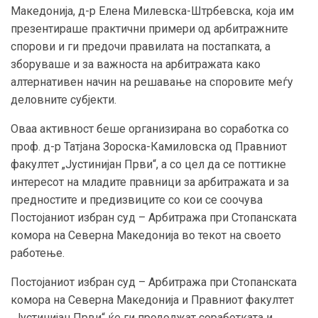
Македонија, д-р Елена Милевска-Штрбевска, која им
презентираше практични примери од арбитражните
спорови и ги предочи правилата на постапката, а
зборуваше и за важноста на арбитражата како
алтернативен начин на решавање на споровите меѓу
деловните субјекти.
Оваа активност беше организирана во соработка со
проф. д-р Татјана Зороска-Камиловска од Правниот
факултет „Јустинијан Први“, а со цел да се поттикне
интересот на младите правници за арбитражата и за
предностите и предизвиците со кои се соочува
Постојаниот избран суд – Арбитража при Стопанската
комора на Северна Македонија во текот на своето
работење.
Постојаниот избран суд – Арбитража при Стопанската
комора на Северна Македонија и Правниот факултет
„Јустинијан Први“ ќе ги продолжат соработката и