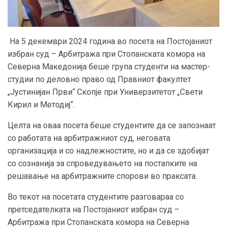
На 5 декември 2024 година во посета на Постојаниот
избран суд – Арбитража при Стопанската комора на
Северна Македонија беше група студенти на мастер-
студии по деловно право од Правниот факултет
„Јустинијан Први“ Скопје при Универзитетот „Свети
Кирил и Методиј“.
Целта на оваа посета беше студентите да се запознаат
со работата на арбитражниот суд, неговата
организација и со надлежностите, но и да се здобијат
со сознанија за спроведувањето на постапките на
решавање на арбитражните спорови во праксата.
Во текот на посетата студентите разговараа со
претседателката на Постојаниот избран суд –
Арбитража при Стопанската комора на Северна