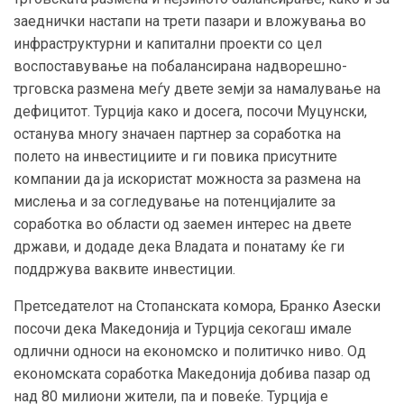
заеднички настапи на трети пазари и вложувања во
инфраструктурни и капитални проекти со цел
воспоставување на побалансирана надворешно-
трговска размена меѓу двете земји за намалување на
дефицитот. Турција како и досега, посочи Муцунски,
останува многу значаен партнер за соработка на
полето на инвестициите и ги повика присутните
компании да ја искористат можноста за размена на
мислења и за согледување на потенцијалите за
соработка во области од заемен интерес на двете
држави, и додаде дека Владата и понатаму ќе ги
поддржува ваквите инвестиции.
Претседателот на Стопанската комора, Бранко Азески
посочи дека Македонија и Турција секогаш имале
одлични односи на економско и политичко ниво. Од
економската соработка Македонија добива пазар од
над 80 милиони жители, па и повеќе. Турција е