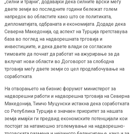
„силни и трајни“, додавајќи дека силните врски меѓу
двете земји во последните години бележат голем
напредок во областите како што се политиката,
дипломатијата, одбраната и економијата. Додаде дека
Северна Македонија, од аспект на Турција претставува
база во поглед на надворешната трговија и
инвестициите, и дека двете влади се согласиле
тимовите да почнат да работат на ажурирање за да
вклучат нови области во Договорот за слободна
трговија меѓу двете земји со цел продлабочување на
соработката.
На отворањето на бизнис форумот министерот за
надворешни работи и надворешна трговија на Северна
Македонија, Тимчо Муцунски истакна дека соработката
со Република Турција е значаен приоритет за нашата
земја имајќи ги предвид економските потенцијали кои
постојат за натамошно зголемување на надворешно-
трговската размена и нејзиното балансирање, како и за