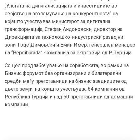
„Улогата на дигитализацијата и инвестициите во
својство на зголемување на конкурентноста“ на
којашто учествуваа министерот за дигитална
трансформација, Стефан Андоновски, директор на
Дирекцијата за технолошко-индустриски развојни
зони, Гоце Димовски и Емин Имер, генерален менаџер
на “Hepsiburada” -компанија за е-трговија од Р. Турција.
Со цел продлабочување на соработката, во рамки на
Бизнис форумот беа организирани и билатерални
средби меѓу претставници на бизнис заедниците од
двете земји, на коишто учествуваа 64 компании од
Република Турција и над 50 претставници од домашни
компании.