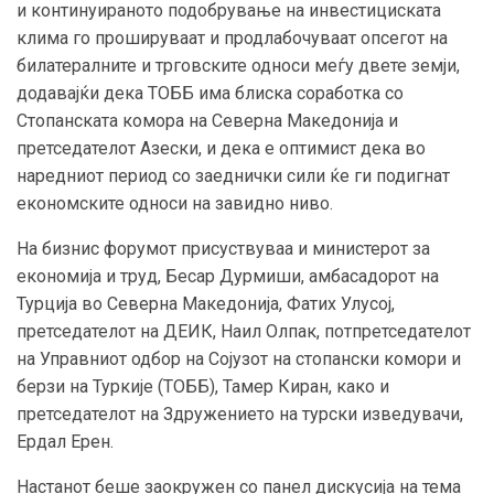
и континуираното подобрување на инвестициската
клима го прошируваат и продлабочуваат опсегот на
билатералните и трговските односи меѓу двете земји,
додавајќи дека ТОББ има блиска соработка со
Стопанската комора на Северна Македонија и
претседателот Азески, и дека е оптимист дека во
наредниот период со заеднички сили ќе ги подигнат
економските односи на завидно ниво.
На бизнис форумот присуствуваа и министерот за
економија и труд, Бесар Дурмиши, амбасадорот на
Турција во Северна Македонија, Фатих Улусој,
претседателот на ДЕИК, Наил Олпак, потпретседателот
на Управниот одбор на Сојузот на стопански комори и
берзи на Туркије (ТОББ), Тамер Киран, како и
претседателот на Здружението на турски изведувачи,
Ердал Ерен.
Настанот беше заокружен со панел дискусија на тема