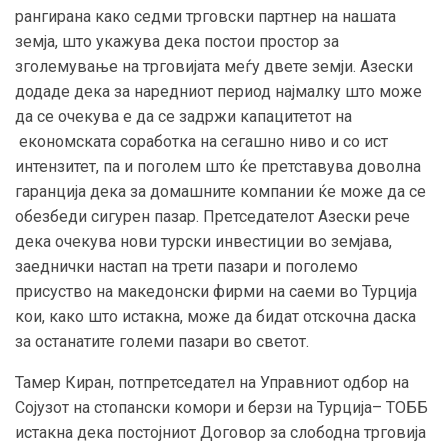
рангирана како седми трговски партнер на нашата
земја, што укажува дека постои простор за
зголемување на трговијата меѓу двете земји. Азески
додаде дека за наредниот период најмалку што може
да се очекува е да се задржи капацитетот на
економската соработка на сегашно ниво и со ист
интензитет, па и поголем што ќе претставува доволна
гаранција дека за домашните компании ќе може да се
обезбеди сигурен пазар. Претседателот Азески рече
дека очекува нови турски инвестиции во земјава,
заеднички настап на трети пазари и поголемо
присуство на македонски фирми на саеми во Турција
кои, како што истакна, може да бидат отскочна даска
за останатите големи пазари во светот.
Тамер Киран, потпретседател на Управниот одбор на
Сојузот на стопански комори и берзи на Турција– ТОББ
истакна дека постојниот Договор за слободна трговија