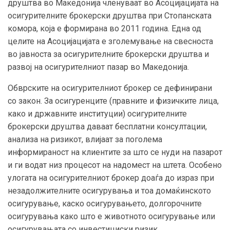
друштва во Македонија членуваат во Асоцијацијата на
осигурителните брокерски друштва при Стопанската
комора, која е формирана во 2011 година. Една од
целите на Асоцијацијата е зголемување на свесноста
во јавноста за осигурителните брокерски друштва и
развој на осигурителниот пазар во Македонија.
Обврските на осигурителниот брокер се дефинирани
со закон. За осигуренците (правните и физичките лица,
како и државните институции) осигурителните
брокерски друштва даваат бесплатни консултации,
анализа на ризикот, влијаат за поголема
информираност на клиентите за што се нуди на пазарот
и ги водат низ процесот на надомест на штета. Особено
улогата на осигурителниот брокер доаѓа до израз при
незадолжителните осигурувања и тоа домаќинското
осигурување, каско осигурувањето, долгорочните
осигурувања како што е животното осигурување или
осигурувањата со инвестициски ризик.