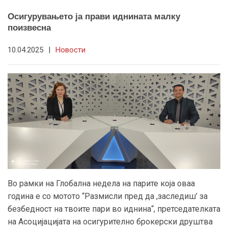
Осигурувањето ја прави иднината малку
поизвесна
10.04.2025
|
Новости
Во рамки на Глобална недела на парите која оваа
година е со мотото “Размисли пред да ,заследиш’ за
безбедност на твоите пари во иднина“, претседателката
на Асоцијацијата на осигурително брокерски друштва