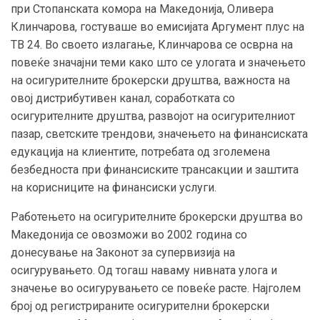
при Стопанската комора на Македонија, Оливера
Клинчарова, гостуваше во емисијата Аргумент плус на
ТВ 24. Во своето излагање, Клинчарова се осврна на
повеќе значајни теми како што се улогата и значењето
на осигурителните брокерски друштва, важноста на
овој дистрибутивен канал, соработката со
осигурителните друштва, развојот на осигурителниот
пазар, светските трендови, значењето на финансиската
едукација на клиентите, потребата од зголемена
безбедноста при финансиските трансакции и заштита
на корисниците на финансиски услуги.
Работењето на осигурителните брокерски друштва во
Македонија се овозможи во 2002 година со
донесување на Законот за супервизија на
осигурувањето. Од тогаш наваму нивната улога и
значење во осигурувањето се повеќе расте. Најголем
број од регистрираните осигурителни брокерски