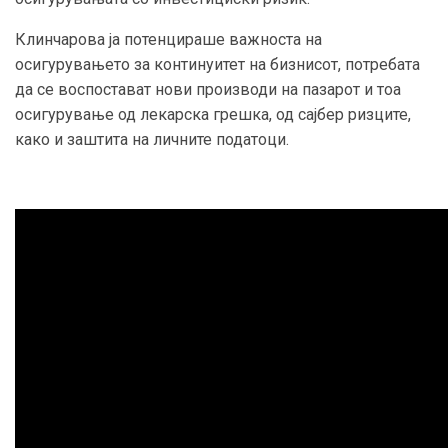
Клинчарова ја потенцираше важноста на
осигурувањето за континуитет на бизнисот, потребата
да се воспостават нови производи на пазарот и тоа
осигурување од лекарска грешка, од сајбер ризците,
како и заштита на личните податоци.