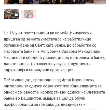
На 16 јуни, претставници на повеќе финансиски
друштва од земјата учествуваа на работилница
организирана од Светската банка, во соработка со
Народната банка на Република Северна Македонија.
Настанот ги обедини учесниците од централната банка,
давателите на финансиски услуги, индустриски
здруженија и невладини организации.
Работилницата, предводена од Арон Кореневски,
одговорен за односи со јавност при Канцеларијата за
односи со јавност и корпоративни односи на Светската
банка во Вашингтон, имаше за цел да обучи
професионалци за тоа како да дизајнираат и