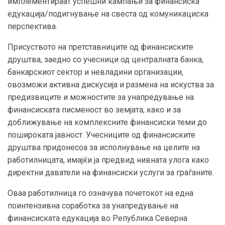
имплементираат успешни кампањи за финансиска
едукација/подигнување на свеста од комуникациска
перспектива.
Присуството на претставниците од финансиските
друштва, заедно со учесници од централната банка,
банкарскиот сектор и невладини организации,
овозможи активна дискусија и размена на искуства за
предизвиците и можностите за унапредување на
финансиската писменост во земјата, како и за
доближување на комплексните финансиски теми до
пошироката јавност. Учесниците од финансиските
друштва придонесоа за исполнување на целите на
работилницата, имајќи ја предвид нивната улога како
директни даватели на финансиски услуги за граѓаните.
Оваа работилница го означува почетокот на една
поинтензивна соработка за унапредување на
финансиската едукација во Република Северна