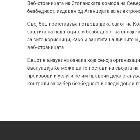
Веб-страницата на Стопанската комора на Севе
безбедност, издаден од Агенцијата за електрон
Овој беџ претставува потврда дека сајтот на Ко
заштита на податоците и безбедност на онлајн-
за сите корисници, како и заштита на личните
веб-страницата.
Беџот е визуелна ознака која секоја организац
евалуација ќе може да го постави на својата на
производи и услуги ќе им предочи дека станува
контроли за сајбер безбедност и следи добри п