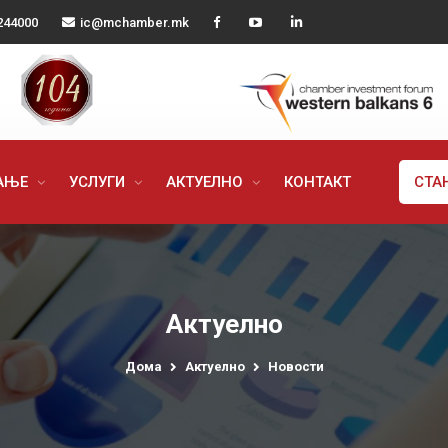
244000
ic@mchamber.mk
РАЊЕ
УСЛУГИ
АКТУЕЛНО
КОНТАКТ
СТА
Актуелно
Дома
Актуелно
Новости