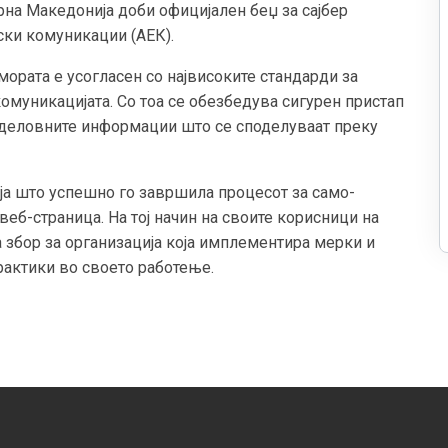
рна Македонија доби официјален беџ за сајбер
ски комуникации (АЕК).
мората е усогласен со највисоките стандарди за
комуникацијата. Со тоа се обезбедува сигурен пристап
 и деловните информации што се споделуваат преку
ија што успешно го завршила процесот за само-
 веб-страница. На тој начин на своите корисници на
 збор за организација која имплементира мерки и
рактики во своето работење.