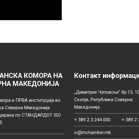
АНСКА КОМОРА НА
Контакт информац
РНА МАКЕДОНИЈА
„Димитрие Чуповски“ бр.13, 1
Скопје, Република Северна
мора и ПРВА институција во
Македонија
ка Северна Македонија
цирана по СТАНДАРДОТ ISO
+ 389 2 3 244 000
+ 389 2 
5
ic@mchamber.mk