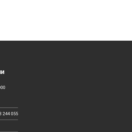
ии
000
3 244 055