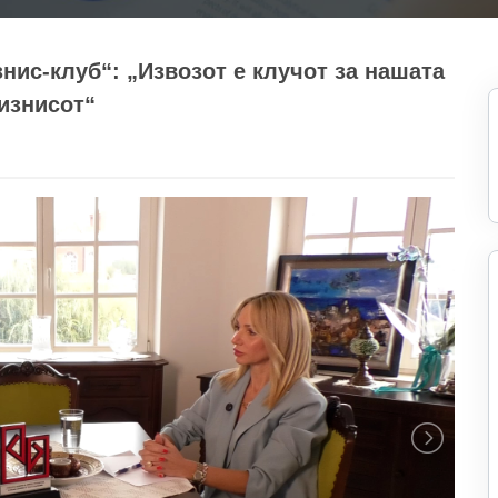
нис-клуб“: „Извозот е клучот за нашата
бизнисот“