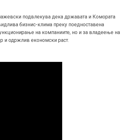
лажевски подвлекува дека државата и Комората
двидлива бизнис-клима преку поедноставена
ункционирање на компаниите, но и за владеење на
ор и одржлив економски раст.