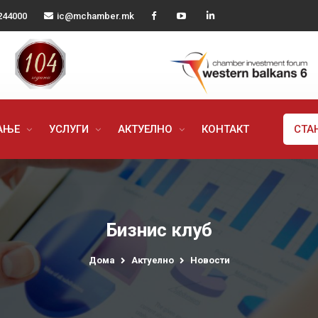
244000
ic@mchamber.mk
РАЊЕ
УСЛУГИ
АКТУЕЛНО
КОНТАКТ
СТА
Бизнис клуб
Дома
Актуелно
Новости