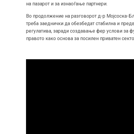
на пазарот и за изнаоѓање партнери.
Во продолжение на разговорот д-р Мојсоска-Б
треба заеднички да обезбедат стабилна и пре
регулатива, заради создавање фер услови за ф
правото како основа за посилен приватен сект