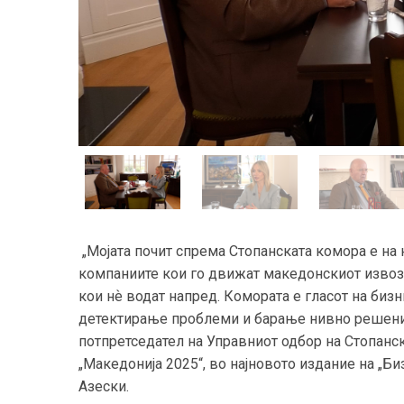
„Мојата почит спрема Стопанската комора е на 
компаниите кои го движат македонскиот извоз,
кои нѐ водат напред. Комората е гласот на биз
детектирање проблеми и барање нивно решение
потпретседател на Управниот одбор на Стопанс
„Македонија 2025“, во најновото издание на „Б
Азески.