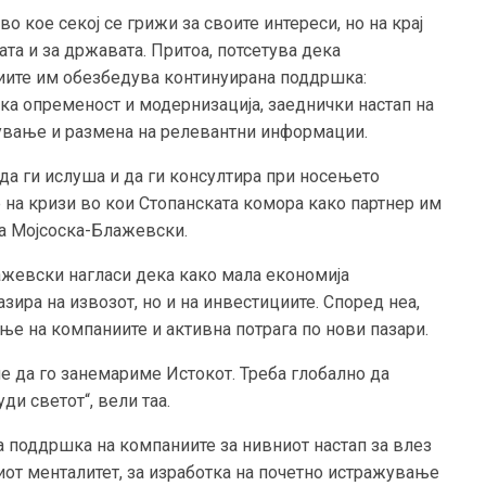
о кое секој се грижи за своите интереси, но на крај
ата и за државата. Притоа, потсетува дека
ниите им обезбедува континуирана поддршка:
а опременост и модернизација, заеднички настап на
едување и размена на релевантни информации.
 да ги ислуша и да ги консултира при носењето
 на кризи во кои Стопанската комора како партнер им
ва Мојсоска-Блажевски.
ажевски нагласи дека како мала економија
зира на извозот, но и на инвестициите. Според неа,
ње на компаниите и активна потрага по нови пазари.
е да го занемариме Истокот. Треба глобално да
ди светот“, вели таа.
а поддршка на компаниите за нивниот настап за влез
иот менталитет, за изработка на почетно истражување