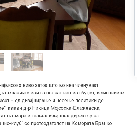
највисоко ниво затоа што во неа членуваат
 компаниите кои го полнат нашиот буџет, компаниите
нисот – од дизајнирање и носење политики до
“, изјави д-р Никица Мојсоска-Блажевски,
ката комора и главен извршен директор на
изнис-клуб“ со претседателот на Комората Бранко