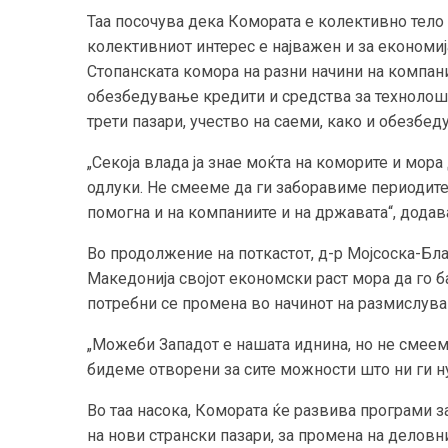
Таа посочува дека Комората е колективно тело в
колективниот интерес е најважен и за економиј
Стопанската комора на разни начини на компа
обезбедување кредити и средства за технолошк
трети пазари, учество на саеми, како и обезб
„Секоја влада ја знае моќта на коморите и мора
одлуки. Не смееме да ги заборавиме периодите
помогна и на компаниите и на државата“, дода
Во продолжение на поткастот, д-р Мојсоска-Бл
Македонија својот економски раст мора да го ба
потребни се промена во начинот на размислува
„Можеби Западот е нашата иднина, но не смеем
бидеме отворени за сите можности што ни ги ну
Во таа насока, Комората ќе развива програми з
на нови странски пазари, за промена на деловн