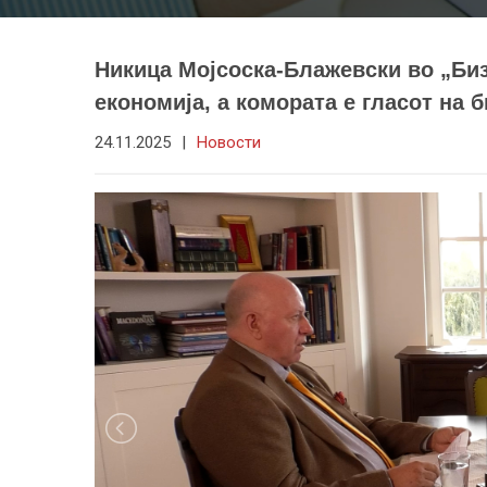
Никица Мојсоска-Блажевски во „Биз
економија, а комората е гласот на 
24.11.2025
|
Новости