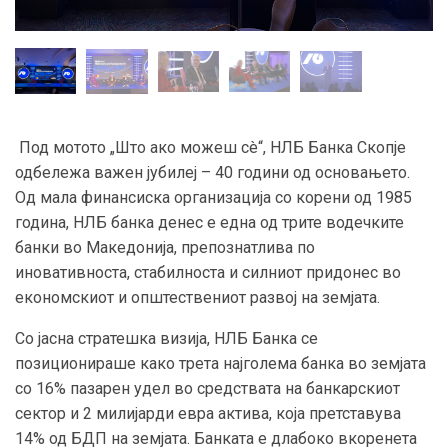
Под мотото „Што ако можеш сè“, НЛБ Банка Скопје
одбележа важен јубилеј – 40 години од основањето.
Од мала финансиска организација со корени од 1985
година, НЛБ банка денес е една од трите водечките
банки во Македонија, препознатлива по
иновативноста, стабилноста и силниот придонес во
економскиот и општествениот развој на земјата.
Со јасна стратешка визија, НЛБ Банка се
позиционираше како трета најголема банка во земјата
со 16% пазарен удел во средствата на банкарскиот
сектор и 2 милијарди евра актива, која претставува
14% од БДП на земјата. Банката е длабоко вкоренета