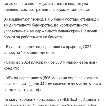
во локалната економија, активно ги поддржува
реалниот сектор, граѓаните и одржливиот развој.
Во изминатиот период, НЛБ банка постави стандарди
во дигиталното банкарство, во корпоративното
управување и во одржливото финансирање. Клучни
бројки од работењето на банката:
- Вкупното кредитно портфолио на крајот од 2024
изнесува 1,4 милијарди евра;
- Само во 2024 пласирани се 560 милиони евра нови
кредити;
- 35% од портфолиото (506 милиони евра) се кредити
за компании, од кои 44% се наменети за микро, мали и
средни претпријатија.
На меѓународната конференција NLBNext – „Иднината
на банкарството“, претседателот на Управниот одбор,