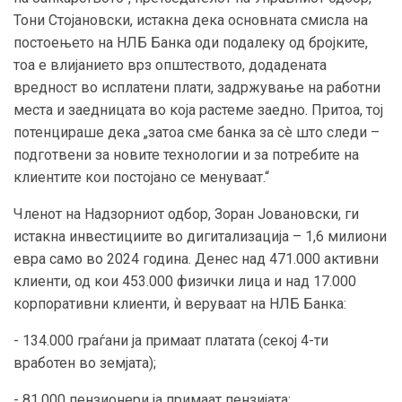
Тони Стојановски, истакна дека основната смисла на
постоењето на НЛБ Банка оди подалеку од бројките,
тоа е влијанието врз општеството, додадената
вредност во исплатени плати, задржување на работни
места и заедницата во која растеме заедно. Притоа, тој
потенцираше дека „затоа сме банка за сè што следи –
подготвени за новите технологии и за потребите на
клиентите кои постојано се менуваат.“
Членот на Надзорниот одбор, Зоран Јовановски, ги
истакна инвестициите во дигитализација – 1,6 милиони
евра само во 2024 година. Денес над 471.000 активни
клиенти, од кои 453.000 физички лица и над 17.000
корпоративни клиенти, ѝ веруваат на НЛБ Банка:
- 134.000 граѓани ја примаат платата (секој 4-ти
вработен во земјата);
- 81.000 пензионери ја примаат пензијата;