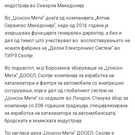
индустрија во Северна Македонија.
Во „Џонсон Мети“ доаѓа од компанијата „Аптив
Сервисес Македонија“, каде од 2016 година ја
извршувал функцијата генерален директор, а бил и
дел од тимот што учествувал во воспоставувањето на
новата фабрика на „Делхи Електроникс Систем“ во
ТИРЗ Скопје.
Во подкастот, м-р Борозанов зборуваше за „Џонсон
Мети“ ДООЕЛ, Скопје-компанија за изработка на
катализатори и филтри за автомобили со внатрешно
согорување, која е дел од глобалниот систем на
„Џонсон Мети“ со седиште во Лондон. Станува збор за
компанија со 208-годишна традиција, специјализирана
за изработка на катализатори за автомобилската,
бродската и хемиската индустрија.
Тој нагласи дека „Џонсон Мети“ ДООЕЛ, Скопје е