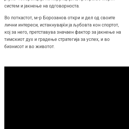
систем и јакнење на одговорноста.
Во поткастот, м-р Борозанов откри и дел од своите
лични интереси, истакнувајќи ја љубовта кон спортот,
кој за него, претставува значаен фактор за јакнење на
тимскиот дух и градење стратегија за успех, и во
бизнисот и во животот.