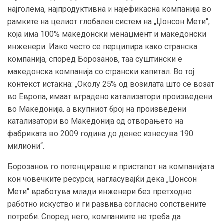
најголема, најпродуктивна и најефикасна компанија во
рамките на целиот глобален систем на „Џонсон Мети“,
која има 100% македонски менаџмент и македонски
инженери. Иако често се перципира како странска
компанија, според Борозанов, таа суштински е
македонска компанија со странски капитал. Во тој
контекст истакна: „Околу 25% од возилата што се возат
во Европа, имаат вградено катализатори произведени
во Македонија, а вкупниот број на произведени
катализатори во Македонија од отворањето на
фабриката во 2009 година до денес изнесува 190
милиони“.
Борозанов го потенцираше и пристапот на компанијата
кон човечките ресурси, нагласувајќи дека „Џонсон
Мети“ вработува млади инженери без претходно
работно искуство и ги развива согласно сопствените
потреби. Според него, компаниите не треба да