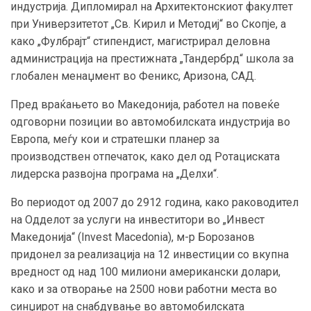
индустрија. Дипломирал на Архитектонскиот факултет
при Универзитетот „Св. Кирил и Методиј“ во Скопје, а
како „Фулбрајт“ стипендист, магистрирал деловна
администрација на престижната „Тандербрд“ школа за
глобален менаџмент во Феникс, Аризона, САД.
Пред враќањето во Македонија, работел на повеќе
одговорни позиции во автомобилската индустрија во
Европа, меѓу кои и стратешки планер за
производствен отпечаток, како дел од Ротациската
лидерска развојна програма на „Делхи“.
Во периодот од 2007 до 2912 година, како раководител
на Одделот за услуги на инвеститори во „Инвест
Македонија“ (Invest Macedonia), м-р Борозанов
придонел за реализација на 12 инвестиции со вкупна
вредност од над 100 милиони американски долари,
како и за отворање на 2500 нови работни места во
синџирот на снабдување во автомобилската