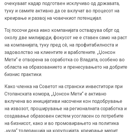
очекуваат кадар подготвен исклучиво од државата,
туку и самите активно да се вклучат во процесот на
креирање и развој на човечкиот потенцијал.
Тој посочи дека иако компанијата остварува обрт од
околу две милијарди, фокусот не е ставен само на раст
на компанијата, туку пред сè, на профитабилноста и
задоволство на клиентите и вработените. „Џонсон
Мети“ е отворена за соработка со Владата, особено во
областа на образованието и пренесувањето на добрите
бизнис практики.
Како членка на Советот на странски инвеститори при
Стопанската комора, „Џонсон Мети“ е активно
вклучена во иницијативи насочени кон подобрување
на извозот, проширување на регионалната соработка и
создавање образовен систем усогласен со потребите
на бизнисот, како и во промовирањето на политика
„нула“ толеранција на корупцијата, креирање мерит