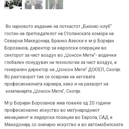
Во најновото издание на поткастот „Бизнис-клуб“
гостин на претседателот на Стопанската комора на
Северна Македонија, Бранко Азески е м-р Боријан
Борозанов, директор за европски операции во
секторот за чист воздух во „Џонсон Мети“- водечки
глобален понудувач на технологии за чист воздух, и
генерален директор на „Џонсон Мети“ ДООЕЛ, Скопје.
Во разговорот тие се осврнаа на неговата
професионалната кариера, како и на развојот на
компанијата „Џонсон Мети“, Скопје.
М-р Боријан Борозанов има повеќе од 20 години
професионално искуство во меѓународниот
менаџмент и лидерски позиции во Европа, САД и
Македонија, со значајно искуство и во автомобилската