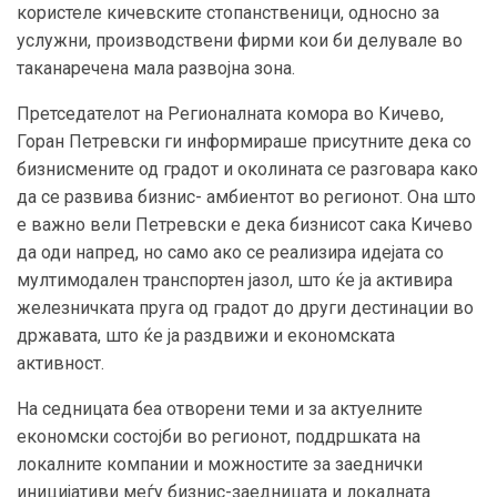
користеле кичевските стопанственици, односно за
услужни, производствени фирми кои би делувале во
таканаречена мала развојна зона.
Претседателот на Регионалната комора во Кичево,
Горан Петревски ги информираше присутните дека со
бизнисмените од градот и околината се разговара како
да се развива бизнис- амбиентот во регионот. Она што
е важно вели Петревски е дека бизнисот сака Кичево
да оди напред, но само ако се реализира идејата со
мултимодален транспортен јазол, што ќе ја активира
железничката пруга од градот до други дестинации во
државата, што ќе ја раздвижи и економската
активност.
На седницата беа отворени теми и за актуелните
економски состојби во регионот, поддршката на
локалните компании и можностите за заеднички
иницијативи меѓу бизнис-заедницата и локалната