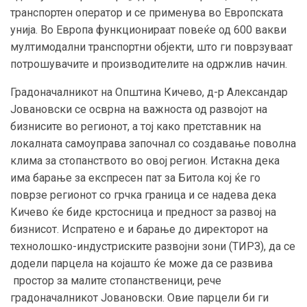
транспортен оператор и се применува во Европската
унија. Во Европа функционираат повеќе од 600 вакви
мултимодални транспортни објекти, што ги поврзуваат
потрошувачите и производителите на одржлив начин.
Градоначалникот на Општина Кичево, д-р Александар
Јовановски се осврна на важноста од развојот на
бизнисите во регионот, а тој како претставник на
локалната самоуправа започнал со создавање поволна
клима за стопанството во овој регион. Истакна дека
има барање за експресен пат за Битола кој ќе го
поврзе регионот со грчка граница и се надева дека
Кичево ќе биде крстосница и предност за развој на
бизнисот. Испратено е и барање до директорот на
технолошко-индустриските развојни зони (ТИРЗ), да се
додели парцела на којашто ќе може да се развива
простор за малите стопанственици, рече
градоначалникот Јовановски. Овие парцели би ги