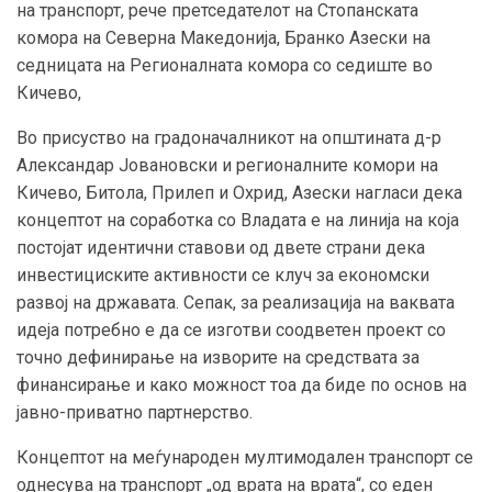
на транспорт, рече претседателот на Стопанската
комора на Северна Македонија, Бранко Азески на
седницата на Регионалната комора со седиште во
Кичево,
Во присуство на градоначалникот на општината д-р
Александар Јовановски и регионалните комори на
Кичево, Битола, Прилеп и Охрид, Азески нагласи дека
концептот на соработка со Владата е на линија на која
постојат идентични ставови од двете страни дека
инвестициските активности се клуч за економски
развој на државата. Сепак, за реализација на ваквата
идеја потребно е да се изготви соодветен проект со
точно дефинирање на изворите на средствата за
финансирање и како можност тоа да биде по основ на
јавно-приватно партнерство.
Концептот на меѓународен мултимодален транспорт се
однесува на транспорт „од врата на врата“, со еден