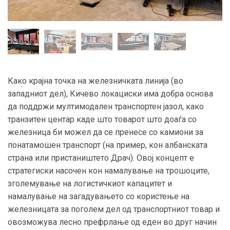
Како крајна точка на железничката линија (во
западниот дел), Кичево локациски има добра основа
да поддржи мултимодален транспортен јазол, како
транзитен центар каде што товарот што доаѓа со
железница би можел да се пренесе со камиони за
понатамошен транспорт (на пример, кон албанската
страна или пристаништето Драч). Овој концепт е
стратегиски насочен кон намалување на трошоците,
зголемување на логистичкиот капацитет и
намалување на загадувањето со користење на
железницата за поголем дел од транспортниот товар и
овозможува лесно префрлање од еден во друг начин