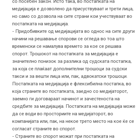
со посебен закон. Исто така, во постапката на
медијација е дозволено да присуствуваат и трети лица,
но само со дозвола на сите страни кои учествуваат во
постапката на медијација.
- Придобивките од медијацијата во однос на сите други
начини на решавање спорови се огледа во тоа што
временски се намалува времето за кое се решава
спорот. Трошокот на постапката за медијација е
значително понизок за разлика од судската постапка,
за која се плаќаат дополнителни трошоци за судски
такси и за вешти лица или, пак, адвокатски трошоци.
Постапката на медијација е флексибилна постапка, во
која страните во постапката, заедно со медијаторот,
заемно ги договараат начинот и зачестеноста на
средбите за медијација. Постапката на медијација може
да се води во просториите на медијаторот, во
компанијата или, пак, на некое трето место на кое ќе се
согласат страните во спорот.
- Страните во спорот можат при постапката на