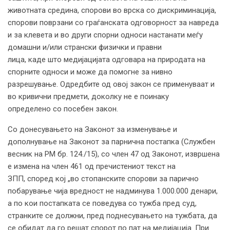
животната средина, спорови во врска со дискриминација,
спорови поврзани со граѓанската одговорност за навреда
и за клевета и во други спорни односи настанати меѓу
домашни и/или странски физички и правни
лица, каде што медијацијата одговара на природата на
спорните односи и може да помогне за нивно
разрешување. Одредбите од овој закон се применуваат и
во кривични предмети, доколку не е поинаку
определено со посебен закон.
Со донесувањето на Законот за изменување и
дополнување на Законот за парнична постапка (Службен
весник на РМ бр. 124./15), со член 47 од Законот, извршена
е измена на член 461 од пречистениот текст на
ЗПП, според кој „во стопанските спорови за парично
побарување чија вредност не надминува 1.000.000 денари,
а по кои постапката се поведува со тужба пред суд,
странките се должни, пред поднесувањето на тужбата, да
се обидат да го решат спорот по пат на медијација. При