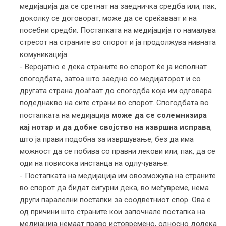
медијација да се сретнат на заедничка средба или, пак,
доколку се договорат, може да се среќаваат и на
посебни средби. Постапката на медијација го намалува
стресот на страните во спорот и ја продолжува нивната
комуникација.
- Веројатно е дека страните во спорот ќе ја исполнат
спогодбата, затоа што заедно со медијаторот и со
другата страна доаѓаат до спогодба која им одговара
подеднакво на сите страни во спорот. Спогодбата во
постапката на медијација
може да се солемнизира
кај нотар и да добие својство на извршна исправа
,
што ја прави подобна за извршување, без да има
можност да се побива со правни лекови или, пак, да се
оди на повисока инстанца на одлучување.
- Постапката на медијација им овозможува на страните
во спорот да бидат сигурни дека, во меѓувреме, нема
други паралелни постапки за соодветниот спор. Ова е
од причини што страните кои започнале постапка на
медијација немаат право истовремено, односно додека