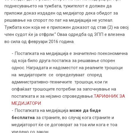
поднесувањето на тужбата, тужителот е должен да
приложи доказ издаден од медијатор дека обидот за
решавање на спорот по пат на медијација не успеал.
Тужбата кон која не е приложен доказот од став (2) на овој
член судот ќе ја отфрли.“ Оваа одредба од ЗПП е влезена
во сила од февруари 2016 година.
- Постапката на медијација е значително поекономична
од која било друга постапка за решавање спорен
однос. Наградата и надоместот на реалните трошоци
на медијаторите се определуваат според
административно-техничките трошоци, кои ги
опфаќаат трошоците потребни за започнување на
постапката и за нејзино спроведување.
ТАРИФНИК ЗА
МЕДИЈАТОРИ
- Постапката на медијација
може да биде
бесплатна
за страните, во случај кога страните и
медијаторот ќе се договорат за тоа или кога е тоа
уредено со закон.