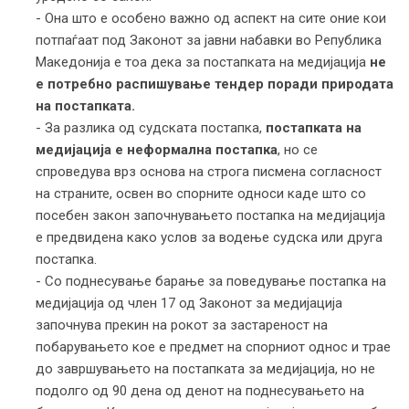
- Она што е особено важно од аспект на сите оние кои
потпаѓаат под Законот за јавни набавки во Република
Македонија е тоа дека за постапката на медијација
не
е потребно распишување тендер поради природата
на постапката.
- За разлика од судската постапка,
постапката на
медијација е неформална постапка
, но се
спроведува врз основа на строга писмена согласност
на страните, освен во спорните односи каде што со
посебен закон започнувањето постапка на медијација
е предвидена како услов за водење судска или друга
постапка.
- Со поднесување барање за поведување постапка на
медијација од член 17 од Законот за медијација
започнува прекин на рокот за застареност на
побарувањето кое е предмет на спорниот однос и трае
до завршувањето на постапката за медијација, но не
подолго од 90 дена од денот на поднесувањето на