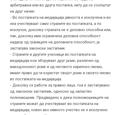
арбитражна или во друга постапка, ниту да се соопштат
на друг начин.
- Во постапката на медијација јавноста е исклучена и во
неа учествуваат само страните во постапката, а по
исклучок, доколку страната не е деловно способна или,
пак, доколку има ограничена деловна способност
надвор од границите на деловната способност, ја
застапува законски застапник.
- Страните и другите учесници во постапката на
медијација кои зборуваат друг јазик, различен од
македонскиот јазик и од неговото кирилско писмо,
имаат право да ги користат својот јазик и своето писмо
во постапката на медијација.
- Доколку се работи за правно лице, тоа е застапувано
од законски застапник, односно од овластен
полномошник. Предвидено е дека полномошниците на
страните можат да учествуваат во постапката на
медијација, освен ако нивното учество не е исклучено