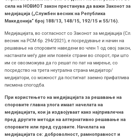
сила на НОВИОТ закон престанува да важи Законот за
медијација („Службен весник на Република
Македонија“ број 188/13, 148/15, 192/15 и 55/16).
Медијацијата, во согласност со Законот за медијација (Сл.
весник на РСМ бр. 294/2021), е посредување и начин на
решавање на споровите наведени во член 1 од овој закон,
настанати меѓу две или повеќе страни во спорот, при што
им се овозможува да го решат по пат на мирење, со
посредство на трета неутрална страна медијатор/
медијатори, со можност да постигнат заемно прифатлива
писмена спогодба.
При користењето на медијацијата за решавање на
споровите главна улога имаат начелата на
медијацијата,
ко
и
ја издвојуваат како
нај
привлечна
пред
другите
методи на алтернативно решавање на
споровите или пред судовите. Начелата на
медијација
та
се: доброволност, рамноправност и