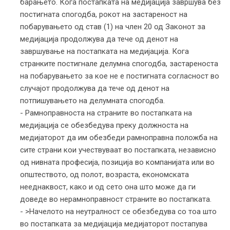
барањето. Кога постапката на медијација завршува без
постигната спогодба, рокот на застареност на
побарувањето од став (1) на член 20 од Законот за
медијација продолжува да тече од денот на
завршување на постапката на медијација. Кога
странките постигнале делумна спогодба, застареноста
на побарувањето за кое не е постигната согласност во
случајот продолжува да тече од денот на
потпишувањето на делумната спогодба.
- Рамноправноста на страните во постапката на
медијација се обезбедува преку должноста на
медијаторот да им обезбеди рамноправна положба на
сите страни кои учествуваат во постапката, независно
од нивната професија, позиција во компанијата или во
општеството, од полот, возраста, економската
нееднаквост, како и од сето она што може да ги
доведе во нерамноправност страните во постапката.
- >Начелото на неутралност се обезбедува со тоа што
во постапката за медијација медијаторот постапува