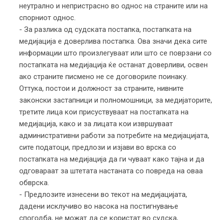
неутрално и непристрасно во однос на страните или на
спорниот однос.
- За разлика од судската постапка, постапката на
медијација е доверлива постапка. Ова значи дека сите
информации што произлегуваат или што се поврзани со
постапката на медијација ќе останат доверливи, освен
ако страните писмено не се договориле поинаку.
Оттука, постои и должност за страните, нивните
законски застапници и полномошници, за медијаторите,
третите лица кои присуствуваат на постапката на
медијација, како и за лицата кои извршуваат
административни работи за потребите на медијацијата,
сите податоци, предлози и изјави во врска со
постапката на медијација да ги чуваат како тајна и да
одговараат за штетата настаната со повреда на оваа
обврска.
- Предлозите изнесени во текот на медијацијата,
дадени исклучиво во насока на постигнување
спогодба, не можат да се користат во судска,