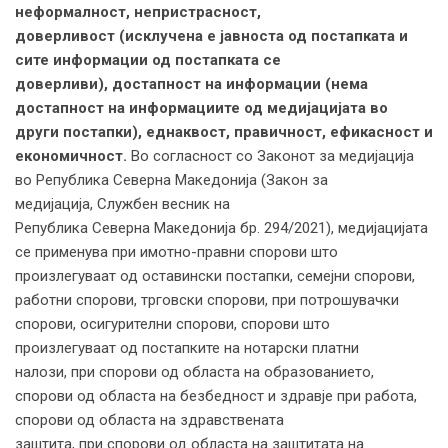
неформалност, непристрасност,
доверливост
(исклучена е јавноста од постапката и
сите информации од постапката се
доверливи),
достапност на информации
(нема
достапност на информациите од медијацијата во
други постапки)
, еднаквост, правичност, ефикасност и
економичност.
Во согласност со Законот за медијација
во Република Северна Македонија (Закон за
медијација, Службен весник на
Република Северна Мaкедонија бр. 294/2021), медијацијата
се применува при имотно-правни спорови што
произлегуваат од оставински постапки, семејни спорови,
работни спорови, трговски спорови, при потрошувачки
спорови, осигурителни спорови, спорови што
произлегуваат од постапките на нотарски платни
налози, при спорови од областа на образованието,
спорови од областа на безбедност и здравје при работа,
спорови од областа на здравствената
заштита, при спорови од областа на заштитата на