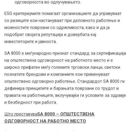
одговорноста во одлучувањето.
ESG критериумите помагаат организациите да управуваат
со ризиците кои настануваат при деловното работење и
можностите поврзани со одржливоста, како и да ја
подобрат својата репутација и довербата кај
инвеститорите и јавноста.
SA 8000 е меѓународно признат стандард за сертификација
на општествена одговорност на работното место и е
широко прифатен меѓу големите трговски ланци, светски
познатите брендови и компаниите кои применуваат
општествено одговорно работење. Стандардот SA 8000 ги
дефинира принципите и барањата поврзани со трудот и
правата на работниците, вклучувајќи ги условите за здравје
и безбедност при работа.
Што преставува
SA 8000 – ОПШТЕСТВЕНА
ОДГОВОРНОСТ НА РАБОТНО МЕСТО