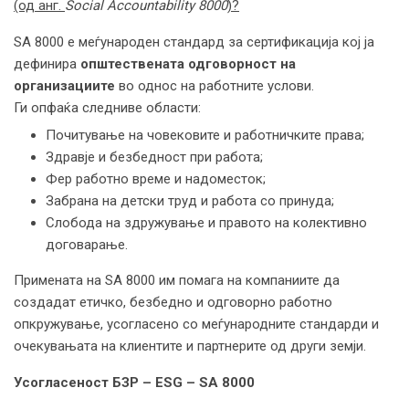
(од анг.
Social Accountability 8000
)
?
SA 8000 е меѓународен стандард за сертификација кој ја
дефинира
општествената одговорност на
организациите
во однос на работните услови.
Ги опфаќа следниве области:
Почитување на човековите и работничките права;
Здравје и безбедност при работа;
Фер работно време и надоместок;
Забрана на детски труд и работа со принуда;
Слобода на здружување и правото на колективно
договарање.
Примената на SA 8000 им помага на компаниите да
создадат етичко, безбедно и одговорно работно
опкружување, усогласено со меѓународните стандарди и
очекувањата на клиентите и партнерите од други земји.
Усогласеност БЗР – ESG – SA 8000