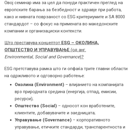
Овој семинар има за цел да понуди практичен преглед на
европските барања за безбедност и здравје при работа,
како и нивната поврзаност со ESG критериумите и SA 8000
стандардот – со фокус на примената во македонските
компании и организациски контексти.
Што преставува к
онцептот
ESG – ОКОЛИНА,
ОПШТЕСТВО И УПРАВУВАЊЕ
(од анг.
Environmental, Social and Governance
)
?
ESG претставува рамка што ги опфаќа трите главни области
на одржливото и одговорно работење:
Околина (Environment)
– влијанието на компанијата
врз природната средина (енергија, отпад, емисии,
ресурси);
Општество (Social)
– односот кон вработените,
клиентите, добавувачите и заедницата;
Управување (Governance)
– корпоративното
управување, етичките стандарди, транспарентноста и