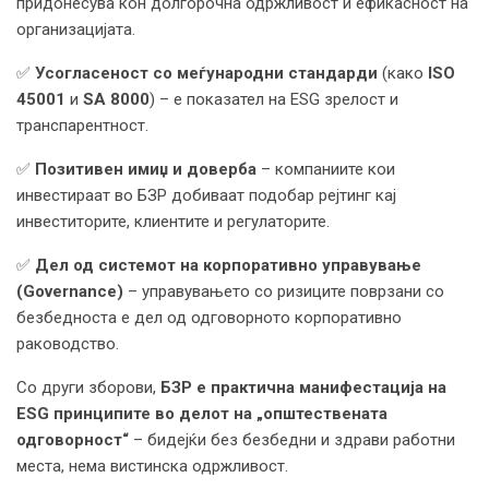
придонесува кон долгорочна одржливост и ефикасност на
организацијата.
✅
Усогласеност со меѓународни стандарди
(како
ISO
45001
и
SA 8000
) – е показател на ESG зрелост и
транспарентност.
✅
Позитивен имиџ и доверба
– компаниите кои
инвестираат во БЗР добиваат подобар рејтинг кај
инвеститорите, клиентите и регулаторите.
✅
Дел од системот на корпоративно управување
(Governance)
– управувањето со ризиците поврзани со
безбедноста е дел од одговорното корпоративно
раководство.
Со други зборови,
БЗР е практична манифестација на
ESG принципите во делот на „општествената
одговорност“
– бидејќи без безбедни и здрави работни
места, нема вистинска одржливост.