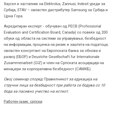
Хаусел и застапник на Elektrolux, Zannusi, Indesit уреди за
Србија, STAV – овластен дистрибутер Samsung за Србија и
Црна Гора.
Акредитиран експерт - обучувач од PECB (Professional
Evaluation and Certification Board, Canada) со повеќе од 200
обуки од областа на системи за управување, безбедност
на информации, проценка на ризик и заштита на податоци,
овластен консултант на Европската банка за обнова и
развој (ЕБОР) и Deustche Gesellschaft fur Internationale
Zusammenarbeit (GIZ) и член на Српската асоцијација на
менаџери за корпоративна безбедност (САМКБ).
Овој семинар според Правилникот за едукација на
стручни лица за безбедност при работа се бодува со 10
бода за пасивно учество на истиот.
Работен јазик: српски