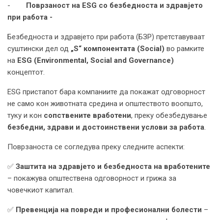
-
Поврзаност на ESG со безбедноста и здравјето
при работа
-
Безбедноста и здравјето при работа (БЗР) претставуваат
суштински дел од
„S“ компонентата (Social)
во рамките
на
ESG (Environmental, Social and Governance)
концептот.
ESG пристапот бара компаниите да покажат одговорност
не само кон животната средина и општеството воопшто,
туку и кон
сопствените вработени
, преку обезбедување
безбедни, здрави и достоинствени услови за работа
.
Поврзаноста се согледува преку следните аспекти:
✅
Заштита на здравјето и безбедноста на вработените
– покажува општествена одговорност и грижа за
човечкиот капитал.
✅
Превенција на повреди и професионални болести
–