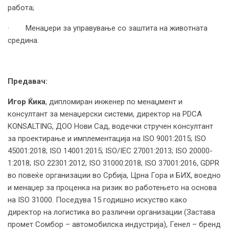
работа;
· Менаџери за управување со заштита на животната
средина.
Предавач:
Игор Ќика
, дипломиран инженер по менаџмент и
консултант за менаџерски системи, директор на PDCA
KONSALTING, ДОО Нови Сад, водечки стручен консултант
за проектирање и имплементација на ISO 9001:2015; ISO
45001:2018; ISO 14001:2015; ISO/IEC 27001:2013; ISO 20000-
1:2018; ISO 22301:2012; ISO 31000:2018; ISO 37001:2016, GDPR
во повеќе организации во Србија, Црна Гора и БИХ, воедно
и менаџер за проценка на ризик во работењето на основа
на ISO 31000. Поседува 15 годишно искуство како
директор на логистика во различни организации (Застава
промет Сомбор – автомобилска индустрија), Генел – бренд