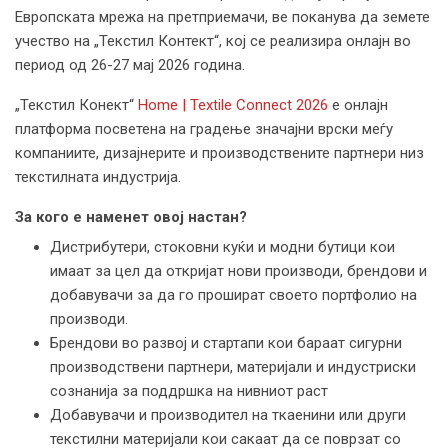
Европската мрежа на претприемачи, ве поканува да земете
учество на „Текстил Контект“, кој се реализира онлајн во
период од 26-27 мај 2026 година.
„Текстил Конект“
Home | Textile Connect 2026
е онлајн
платформа посветена на градење значајни врски меѓу
компаниите, дизајнерите и производствените партнери низ
текстилната индустрија.
За кого е наменет овој настан?
Дистрибутери, стоковни куќи и модни бутици кои
имаат за цел да откријат нови производи, брендови и
добавувачи за да го прошират своето портфолио на
производи.
Брендови во развој и стартапи кои бараат сигурни
производствени партнери, материјали и индустриски
сознанија за поддршка на нивниот раст
Добавувачи и производител на ткаенини или други
текстилни материјали кои сакаат да се поврзат со