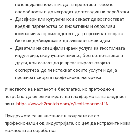
потенцијални клиенти, да ги претстават своите
способности и да изградат долгогодишни соработки.
Дизајнери или купувачи кои сакаат да воспостават
вредни партнерства со иновативни и одржливи
компании за производство, да ја прошират својата
база на добавувачи и да оживеат нови идеи
Даватели на специјализирани услуги за текстилната
индустрија, вклучувајќи шиење, боење, печатење и
други, кои сакаат да ја презентираат својата
експертиза, да ги истакнат своите услуги и да ја
прошират својата професионална мрежа.
Учеството на настанот е бесплатно, но претходно е
потребно да се регистирате на платформата, на следниот
линк:
https://www.b2match.com/e/textileconnect26
Придружете се на настанот и поврзете се со
професионалци од индустријата, со цел да истражите нови
можности за соработка.