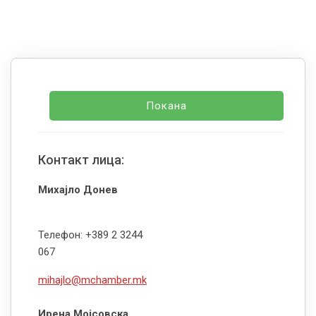
Покана
Контакт лица:
Михајло Донев
Телефон: +389 2 3244
067
mihajlo@mchamber.mk
Ирена Мојсовска