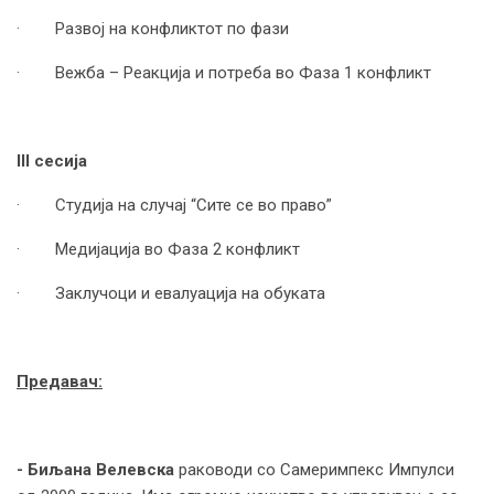
· Развој на конфликтот по фази
· Вежба – Реакција и потреба во Фаза 1 конфликт
III
сесија
· Студија на случај “Сите се во право”
· Медијација во Фаза 2 конфликт
· Заклучоци и евалуација на обуката
Предавач:
- Биљана Велевска
раководи со Самеримпекс Импулси