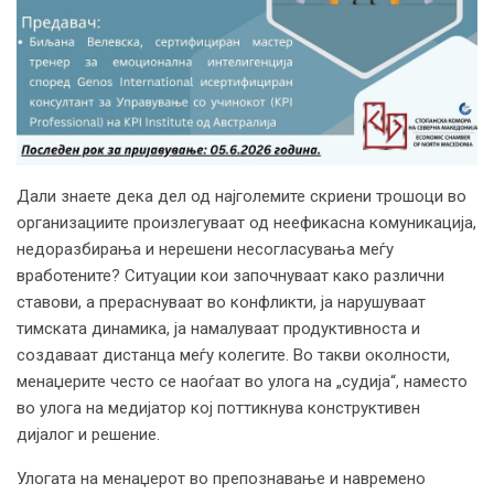
Дали знаете дека дел од најголемите скриени трошоци во
организациите произлегуваат од неефикасна комуникација,
недоразбирања и нерешени несогласувања меѓу
вработените? Ситуации кои започнуваат како различни
ставови, а прераснуваат во конфликти, ја нарушуваат
тимската динамика, ја намалуваат продуктивноста и
создаваат дистанца меѓу колегите. Во такви околности,
менаџерите често се наоѓаат во улога на „судија“, наместо
во улога на медијатор кој поттикнува конструктивен
дијалог и решение.
Улогата на менаџерот во препознавање и навремено