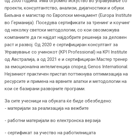
од 2000 година. Има огромно искуство во управување со
проекти, консултантство, анализи, дијагностики и обуки.
Биљана е магистар по Европски менаџмент (Europa Institute
во Германија). Поседува сертификати за тренинг и коучинг
од неколку светски методологии, со кои овозможува
компаниите да ги најдат најдобрите решенија за деловен
раст и развој. Од 2020 е сертифициран консултант за
Управување со учинокот (KPI Professional) на KPI Institute
од Австралија, а од 2021 е и сертифициран Мастер тренер
за емоционална интелигенција според Genos International.
Нејзиниот практичен пристап поттикнува оптимизација на
ресурсите и примена на врвните алатки и методологии на
кои се базирани развојните програми.
За сите учесници на обуката ќе биде обезбедено:
- материјали за реализација на вежбите
- работни материјали во електронска верзија
- сертификат за учество на работилницата