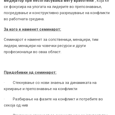
медијатор при несогласувања меѓу вработени
“, која ќе
се фокусира на улогата на лидерите во препознавање,
посредување и конструктивно разрешување на конфликти
во работната средина.
За кого е наменет семинарот:
Семинарот е наменет за сопственици, менаџери, тим
лидери, менаџери на човечки ресурси и други
професионалци во оваа област.
Придобивки од семинарот:
· Стекнување со нови знаења за динамиката на
креирање и препознавање на конфликти
· Разбирање на фазите на конфликт и потребите во
секоја од нив