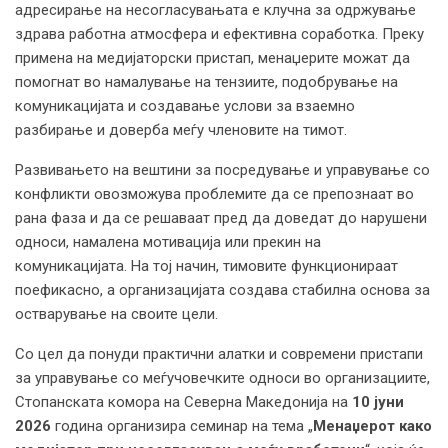
адресирање на несогласувањата е клучна за одржување
здрава работна атмосфера и ефективна соработка. Преку
примена на медијаторски пристап, менаџерите можат да
помогнат во намалување на тензиите, подобрување на
комуникацијата и создавање услови за взаемно
разбирање и доверба меѓу членовите на тимот.
Развивањето на вештини за посредување и управување со
конфликти овозможува проблемите да се препознаат во
рана фаза и да се решаваат пред да доведат до нарушени
односи, намалена мотивација или прекин на
комуникацијата. На тој начин, тимовите функционираат
поефикасно, а организацијата создава стабилна основа за
остварување на своите цели.
Со цел да понуди практични алатки и современи пристапи
за управување со меѓучовечките односи во организациите,
Стопанската комора на Северна Македонија на
10 јуни
2026
година организира семинар на тема „
Менаџерот како