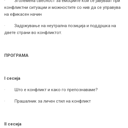
· Зголемена свесност за емоциите кои се јавуваат при
конфликтни ситуации и можностите со нив да се управува
на ефикасен начин
· Задржување на неутрална позиција и поддршка на
двете страни во конфликтот.
ПРОГРАМА
I
сесија
· Што е конфликт и како го препознаваме?
· Прашалник за личен стил на конфликт
II
сесија