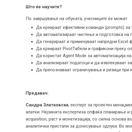
Што ќе научите?
По завршување на обуката, учесниците ќе можат:
Да креираат ефективни команди (prompts) за 
Да автоматизираат чистење и подготовка на 
Да генерираат и применуваат напредни Excel
Да креираат PivotТабели и графикони преку о
Да користат Agent Mode за автоматизација н
Да анализираат податоци и да извлекуваат з
Да препознаваат ограничувања и ризици при 
Предавач:
Сандра Златковска
, eксперт за проектен менаџмен
алатки. Нејзината експертиза опфаќа планирање и 
acquisition, раст и монетизација, со силна основа 
аналитички пристапи за донесување одлуки. Во мом