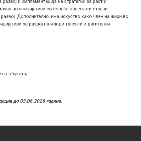
 развој и имплементација на стратегии за раст и
ствува во иницијативи со повеќе засегнати страни,
 развој. Дополнително, има искуство како член на жири во
ицијативи за развој на млади таленти и дигитални
:
 на обуката;
доцна до 03
.
06
.
2026 година.