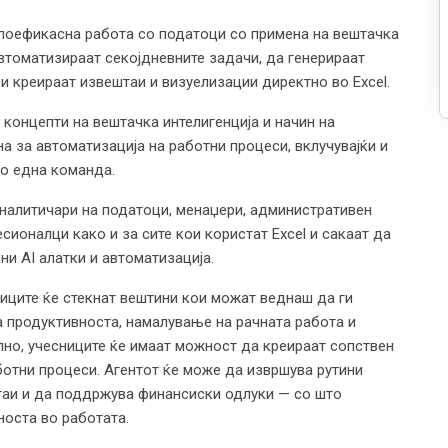
а поефикасна работа со податоци со примена на вештачка
автоматизираат секојдневните задачи, да генерираат
 креираат извештаи и визуелизации директно во Excel.
концепти на вештачка интелигенција и начин на
на за автоматизација на работни процеси, вклучувајќи и
о една команда.
налитичари на податоци, менаџери, административен
сионалци како и за сите кои користат Excel и сакаат да
ни AI алатки и автоматизација.
ниците ќе стекнат вештини кои можат веднаш да ги
а продуктивноста, намалување на рачната работа и
но, учесниците ќе имаат можност да креираат сопствен
аботни процеси. Агентот ќе може да извршува рутини
таи и да поддржува финансиски одлуки — со што
носта во работата.