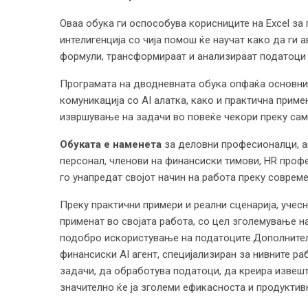
Оваа обука ги оспособува корисниците на Excel з
интелигенција со чија помош ќе научат како да ги 
формули, трансформираат и анализираат податоци и
Програмата на дводневната обука опфаќа основни 
комуникација со AI алатка, како и практична приме
извршување на задачи во повеќе чекори преку сам
Обуката е наменета
за деловни професионалци, а
персонал, членови на финансиски тимови, HR профе
го унапредат својот начин на работа преку совреме
Преку практични примери и реални сценарија, учес
применат во својата работа, со цел зголемување н
подобро искористување на податоците.Дополнител
финансиски AI агент, специјализиран за нивните р
задачи, да обработува податоци, да креира извеш
значително ќе ја зголеми ефикасноста и продуктив