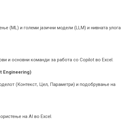
ење (ML) и големи јазични модели (LLM) и нивната улога
и и основни команди за работа со Copilot во Excel.
 Engineering)
оделот (Контекст, Цел, Параметри) и подобрување на
ористење на AI во Excel.