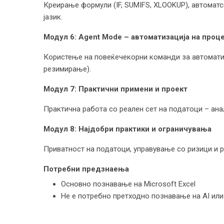
Креирање формули (IF, SUMIFS, XLOOKUP), автомат
јазик.
Модул 6: Agent Mode – автоматизација на проц
Користење на повеќечекорни команди за автоматиз
резимирање).
Модул 7: Практични примени и проект
Практична работа со реален сет на податоци – ана
Модул 8: Најдобри практики и ограничувања
Приватност на податоци, управување со ризици и р
Потребни предзнаења
Основно познавање на Microsoft Excel
Не е потребно претходно познавање на AI ил