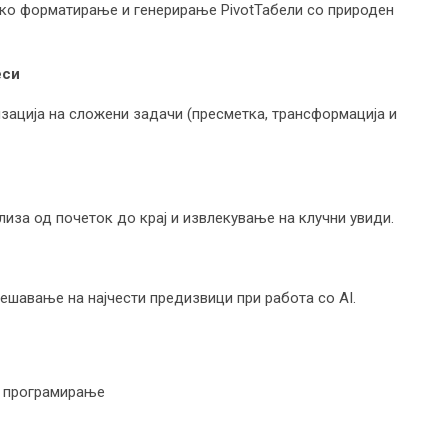
ско форматирање и генерирање PivotТабели со природен
еси
ација на сложени задачи (пресметка, трансформација и
лиза од почеток до крај и извлекување на клучни увиди.
ешавање на најчести предизвици при работа со AI.
и програмирање