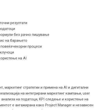
точни резултати
податоци
 формули без рачно пишување
пис на барањето
а повеќечекорни процеси
аклучоци
користење на AI
т, маркетинг стратегии и примена на AI и дигитални
реализација на интегрирани маркетинг кампањи, user
во анализа на податоци, KPI следење и користење на
ентот е ангажирана како Project Manager и независен