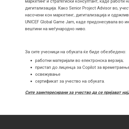
маркетинг и стратегиски консултант, каде работи на
дигитализација. Како Senior Project Advisor во, уче
насочени кон маркетинг, дигитализација и одржлив
UNICEF Global Game Jam, каде придонесувала во ин
вештини на меѓународно ниво.
За сите учесници на обуката ќе биде обезбедено
работни материјали во електронска верзија;
пристап до лиценца за Copilot за времетраење
освежување
сертификат за учество на обуката.
Сите заинтересирани за учество да се пријават нај