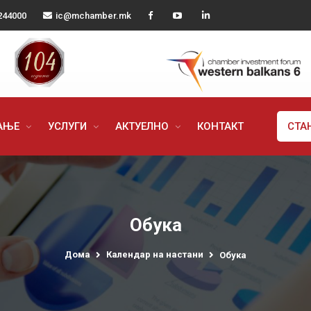
244000
ic@mchamber.mk
РАЊЕ
УСЛУГИ
АКТУЕЛНО
КОНТАКТ
СТА
Обука
Дома
Календар на настани
Обука