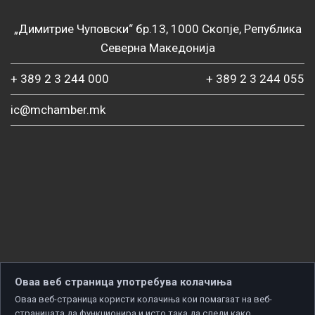
„Димитрие Чуповски“ бр.13, 1000 Скопје, Република
Северна Македонија
+ 389 2 3 244 000
+ 389 2 3 244 055
ic@mchamber.mk
Оваа веб страница употребува колачиња
Оваа веб-страница користи колачиња кои помагаат на веб-
страницата да функционира и исто така да следи како