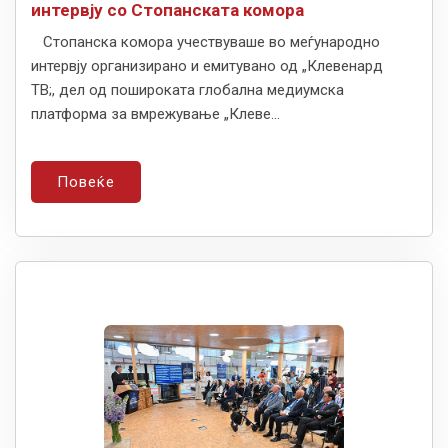
интервју со Стопанската комора
Стопанска комора учествуваше во меѓународно
интервју организирано и емитувано од „Клевенард
ТВ;, дел од пошироката глобална медиумска
платформа за вмрежување „Клеве...
Повеќе