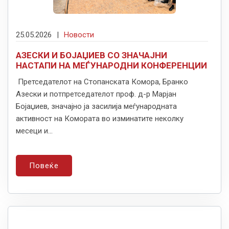
25.05.2026
|
Новости
АЗЕСКИ И БОЈАЏИЕВ СО ЗНАЧАЈНИ
НАСТАПИ НА МЕЃУНАРОДНИ КОНФЕРЕНЦИИ
Претседателот на Стопанската Комора, Бранко
Азески и потпретседателот проф. д-р Марјан
Бојаџиев, значајно ја засилија меѓународната
активност на Комората во изминатите неколку
месеци и...
Повеќе