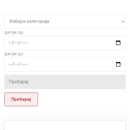
датум од
датум до
Пребарај