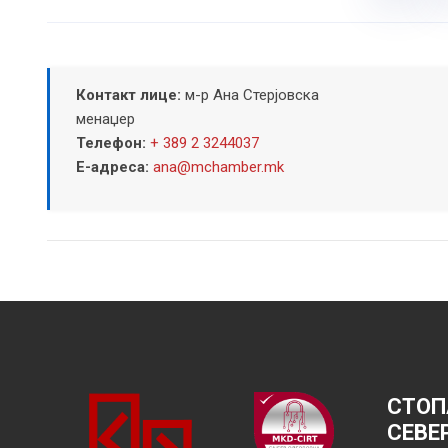
Контакт лице:
м-р Ана Стерјовска
менаџер
Телефон:
+ 389 2 3244037
Е-адреса:
ana@mchamber.mk
СТОП
СЕВЕ