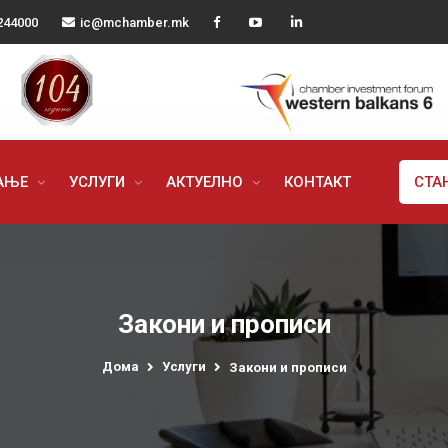
244000
ic@mchamber.mk
РАЊЕ
УСЛУГИ
АКТУЕЛНО
КОНТАКТ
СТА
Закони и прописи
Дома
Услуги
Закони и прописи