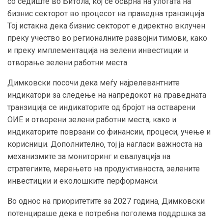
со седиште во Битола, кој се осврна на улогата на
бизнис секторот во процесот на праведна транзиција.
Тој истакна дека бизнис секторот е директно вклучен
преку учество во регионалните развојни тимови, како
и преку имплементација на зелени инвестиции и
отворање зелени работни места.
Димковски посочи дека меѓу најрелевантните
индикатори за следење на напредокот на праведната
транзиција се индикаторите од бројот на остварени
ОИЕ и отворени зелени работни места, како и
индикаторите поврзани со финансии, процеси, учење и
корисници. Дополнително, тој ја нагласи важноста на
механизмите за мониторинг и евалуација на
стратегиите, мерењето на продуктивноста, зелените
инвестиции и еколошките перформанси.
Во однос на приоритетите за 2027 година, Димковски
потенцираше дека е потребна поголема поддршка за