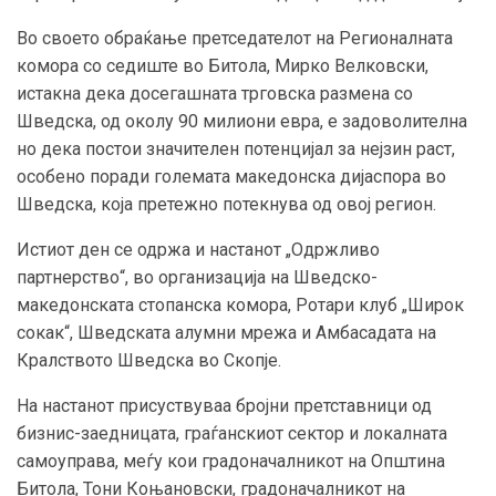
Во своето обраќање претседателот на Регионалната
комора со седиште во Битола, Мирко Велковски,
истакна дека досегашната трговска размена со
Шведска, од околу 90 милиони евра, е задоволителна
но дека постои значителен потенцијал за нејзин раст,
особено поради големата македонска дијаспора во
Шведска, која претежно потекнува од овој регион.
Истиот ден се одржа и настанот „Одржливо
партнерство“, во организација на Шведско-
македонската стопанска комора, Ротари клуб „Широк
сокак“, Шведската алумни мрежа и Амбасадата на
Кралството Шведска во Скопје.
На настанот присуствуваа бројни претставници од
бизнис-заедницата, граѓанскиот сектор и локалната
самоуправа, меѓу кои градоначалникот на Општина
Битола, Тони Коњановски, градоначалникот на