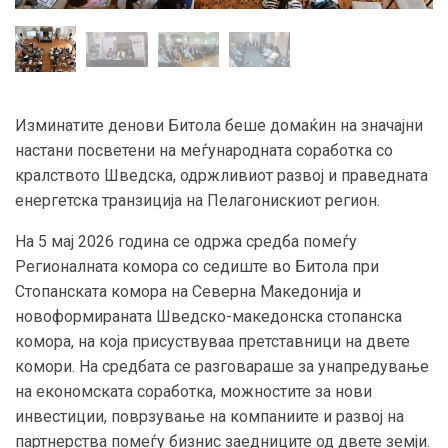
Изминатите денови Битола беше домаќин на значајни
настани посветени на меѓународната соработка со
кралството Шведска, одржливиот развој и праведната
енергетска транзиција на Пелагонискиот регион.
На 5 мај 2026 година се одржа средба помеѓу
Регионалната комора со седиште во Битола при
Стопанската комора на Северна Македонија и
новоформираната Шведско-македонска стопанска
комора, на која присуствуваа претставници на двете
комори. На средбата се разговараше за унапредување
на економската соработка, можностите за нови
инвестиции, поврзување на компаниите и развој на
партнерства помеѓу бизнис заедниците од двете земји.