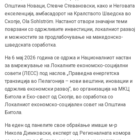
Општина Новаци, Стевче Стевановски, како и Неговата
екселенција, амбасадорот на Кралството Шведска во
Скопје, Ola Sohlström. Настанот отвори значајни теми
поврзани со одржливите инвестиции, локалниот развој
и можностите за продлабочување на македонско-
шведската соработка.
На 6 мај 2026 година се одржа и Националниот настан
за вмрежување на Локалните економско-социјални
совети (ЛЕСС) под наслов „Праведна енергетска
транзиција во Пелагонија – нови вештини, иновации и
одржлив економски развој“, во организација на МКЦ
Битола и Еко-свест од Скопје, во соработка со
Локалниот економско-социјален совет на Општина
Битола.
На еден од панелите свое обраќање имаше м-р
Никола Димковски, експерт од Регионалната комора