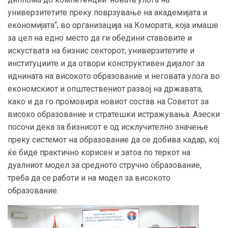
универзитетите преку поврзување на академијата и
економијата“, во организација на Комората, која имаше
за цел на едно место да ги обедини ставовите и
искуствата на бизнис секторот, универзитетите и
институциите и да отвори конструктивен дијалог за
иднината на високото образование и неговата улога во
економскиот и општествениот развој на државата,
како и да го промовира новиот состав на Советот за
високо образование и стратешки истражувања. Азески
посочи дека за бизнисот е од исклучително значење
преку системот на образование да се добива кадар, кој
ќе биде практично корисен и затоа по теркот на
дуалниот модел за средното стручно образование,
треба да се работи и на модел за високото
образование.