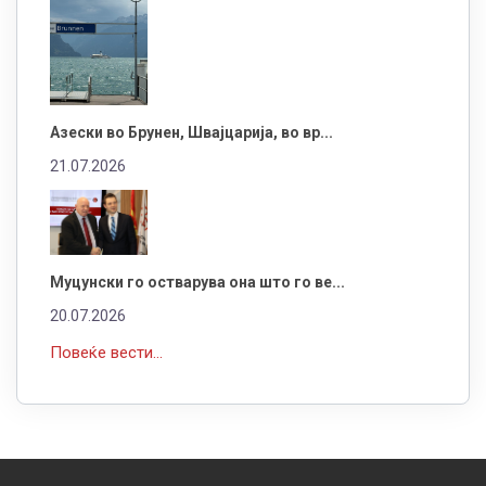
Азески во Брунен, Швајцарија, во вр...
21.07.2026
Муцунски го остварува она што го ве...
20.07.2026
Повеќе вести...