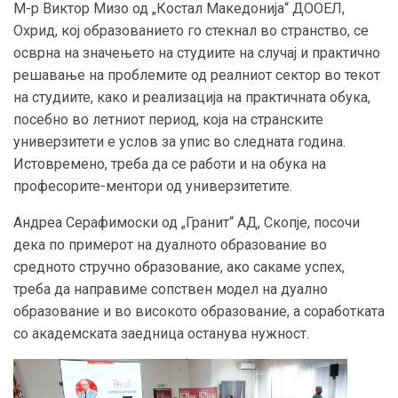
М-р Виктор Мизо од „Костал Македонија“ ДООЕЛ,
Охрид, кој образованието го стекнал во странство, се
осврна на значењето на студиите на случај и практично
решавање на проблемите од реалниот сектор во текот
на студиите, како и реализација на практичната обука,
посебно во летниот период, која на странските
универзитети е услов за упис во следната година.
Истовремено, треба да се работи и на обука на
професорите-ментори од универзитетите.
Андреа Серафимоски од „Гранит“ АД, Скопје, посочи
дека по примерот на дуалното образование во
средното стручно образование, ако сакаме успех,
треба да направиме сопствен модел на дуално
образование и во високото образование, а соработката
со академската заедница останува нужност.