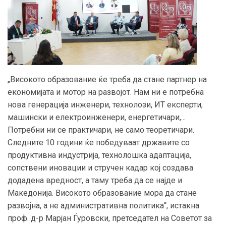
„Високото образование ќе треба да стане партнер на
економијата и мотор на развојот. Нам ни е потребна
нова генерација инженери, технолози, ИТ експерти,
машински и електроинженери, енергетичари,...
Потребни ни се практичари, не само теоретичари.
Следните 10 години ќе победуваат државите со
продуктивна индустрија, технолошка адаптација,
сопствени иновации и стручен кадар кој создава
додадена вредност, а таму треба да се најде и
Македонија. Високото образование мора да стане
развојна, а не административна политика“, истакна
проф. д-р Марјан Ѓуровски, претседател на Советот за