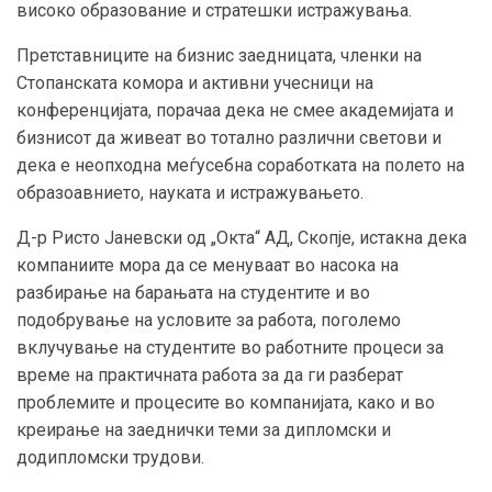
високо образование и стратешки истражувања.
Претставниците на бизнис заедницата, членки на
Стопанската комора и активни учесници на
конференцијата, порачаа дека не смее академијата и
бизнисот да живеат во тотално различни светови и
дека е неопходна меѓусебна соработката на полето на
образоавнието, науката и истражувањето.
Д-р Ристо Јаневски од „Окта“ АД, Скопје, истакна дека
компаниите мора да се менуваат во насока на
разбирање на барањата на студентите и во
подобрување на условите за работа, поголемо
вклучување на студентите во работните процеси за
време на практичната работа за да ги разберат
проблемите и процесите во компанијата, како и во
креирање на заеднички теми за дипломски и
додипломски трудови.