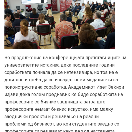
Во продолжение на конференцијата претставниците на
универзитетите истакнаа дека последните години
соработката почнала да се интензивира, но тоа не е
доволно и треба да се изнајдат нови модалитети за
поконструктивна соработка. Академикот Изет Зеќири
изјави дека голем предизвик ќе биде соработката на
професорите со бизнис заедницата затоа што
професорите немаат бизнис искуство, има малку
заеднички проекти и решавање на реални
проблеми од бизнисот, во кои студентите заедно со
професорите ги решаваат како дел од наставната