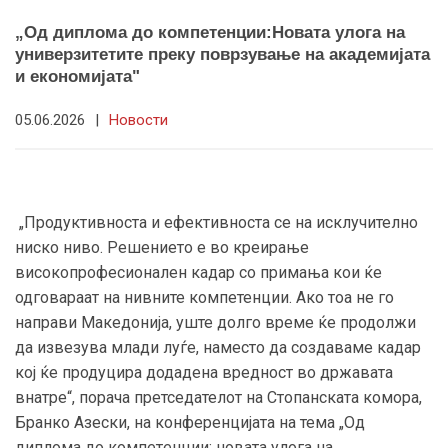
„Од диплома до компетенции:Новата улога на
универзитетите преку поврзување на академијата
и економијата"
05.06.2026
|
Новости
„Продуктивноста и ефективноста се на исклучително
ниско ниво. Решението е во креирање
високопрофесионален кадар со примања кои ќе
одговараат на нивните компетенции. Ако тоа не го
направи Македонија, уште долго време ќе продолжи
да извезува млади луѓе, наместо да создаваме кадар
кој ќе продуцира додадена вредност во државата
внатре“, порача претседателот на Стопанската комора,
Бранко Азески, на конференцијата на тема „Од
диплома до компетeнции: новата улога на