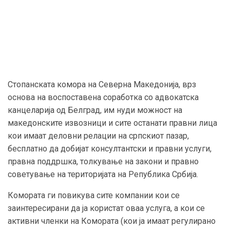
Стопанската комора на Северна Македонија, врз
основа на воспоставена соработка со адвокатска
канцеларија од Белград, им нуди можност на
македонските извозници и сите останати правни лица
кои имаат деловни релации на српскиот пазар,
бесплатно да добијат консултантски и правни услуги,
правна поддршка, толкување на закони и правно
советување на територијата на Република Србија.
Комората ги повикува сите компании кои се
заинтересирани да ја користат оваа услуга, а кои се
активни членки на Комората (кои ја имаат регулирано