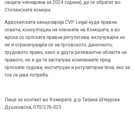
својата членарина за 2024 година), да се обратат во
Стопанската комора.
Адвокатската канцеларија CVP Legal нуди правни
совети, консултации на членките на Комората, а во
врска со српската правна регулатива, вклучувајќи но
не и ограничувајќи се на трговското, даночното,
трудовото право, како и други релевантни области на
правото, но и да ги застапува компаниите пред
српските судови, институции и регулаторни тела, ако за
тоа се јави потреба.
Лице за контакт во Комората: д-р Татјана Штерјова
Душковска, 070/276-023