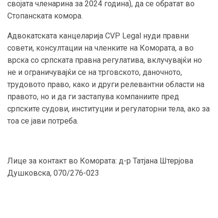
својата членарина за 2024 година), да се обратат во
Стопанската комора.
Адвокатската канцеларија CVP Legal нуди правни
совети, консултации на членките на Комората, а во
врска со српската правна регулатива, вклучувајќи но
не и ограничувајќи се на трговското, даночното,
трудовото право, како и други релевантни области на
правото, но и да ги застапува компаниите пред
српските судови, институции и регулаторни тела, ако за
тоа се јави потреба.
Лице за контакт во Комората: д-р Татјана Штерјова
Душковска, 070/276-023