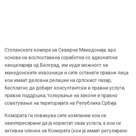
Стопанската комора на Северна Македонија, врз
основа на воспоставена соработка со адвокатска
канцеларија од Белград, им нуди можност на
македонските извозници и сите останати правни лица
кои имаат деловни релации на српскиот пазар,
бесплатно да добијат консултантски и правни услуги,
правна поддршка, толкување на закони и правно
советување на територијата на Република Србија.
Комората ги повикува сите компании кои се
заинтересирани да ја користат оваа услуга, а кои се
активни членки на Комората (кои ја имаат регулирано