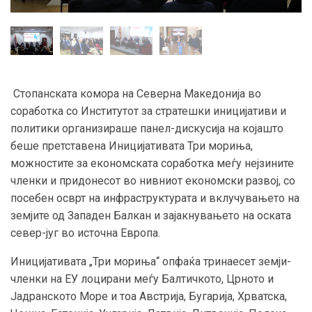
Стопанската комора на Северна Македонија во
соработка со Институтот за стратешки иницијативи и
политики организираше панел-дискусија на којашто
беше претставена Иницијативата Три мориња,
можностите за економската соработка меѓу нејзините
членки и придонесот во нивниот економски развој, со
посебен осврт на инфраструктурата и вклучувањето на
земјите од Западен Балкан и зајакнувањето на оската
север-југ во источна Европа.
Иницијативата „Три мориња“ опфаќа тринаесет земји-
членки на ЕУ лоцирани меѓу Балтичкото, Црното и
Јадранското Море и тоа Австрија, Бугарија, Хрватска,