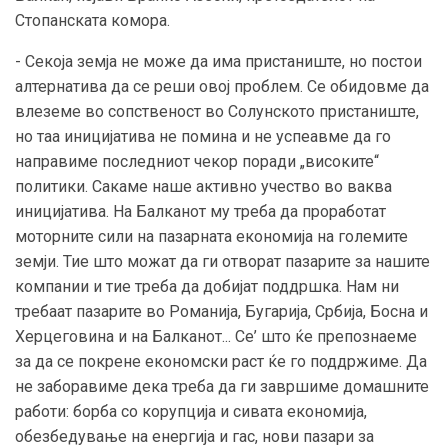
Стопанската комора.
- Секоја земја не може да има пристаниште, но постои
алтернатива да се реши овој проблем. Се обидовме да
влеземе во сопственост во Солунското пристаниште,
но таа иницијатива не помина и не успеавме да го
направиме последниот чекор поради „високите“
политики. Сакаме наше активно учество во ваква
иницијатива. На Балканот му треба да проработат
моторните сили на пазарната економија на големите
земји. Тие што можат да ги отворат пазарите за нашите
компании и тие треба да добијат поддршка. Нам ни
требаат пазарите во Романија, Бугарија, Србија, Босна и
Херцеговина и на Балканот... Се’ што ќе препознаеме
за да се покрене економски раст ќе го поддржиме. Да
не заборавиме дека треба да ги завршиме домашните
работи: борба со корупција и сивата економија,
обезбедување на енергија и гас, нови пазари за