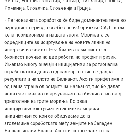
Чешка, Естонија, Унгарија, Латвија, Литванија, Полска,
Романија, Словачка, Словенија и Грција.
- Регионалната соработка ќе биде доминантна тема во
наредниот период, посебно по изборите во САД , и таа
ќе ја позиционира и нашата улога. Морињата се
одредниците за исцртување на новите линии на
интереси во светот. Без бизнис нема ништо, а
бизнисот почива на две работи: на профит и ризик.
Имавме многу значајни иницијативи за регионална
соработка кои доаѓаа од надвор, но тие не дадоа
резултати и на тлото на Балканот. Ако ги прифатиме и
од наша страна од земјите на Балканот, тие ќе дадат
нова светлина во поврзувањето на бизнисот во овој
триаголник на трите мориња. Во оваа
иницијатива влегуваат и нашите коморски
иницијативи со кои се обидуваме да ја
зголемиме соработката меѓу земјите на Западен
Балкан, изјави Бранко Азески, претседателот на