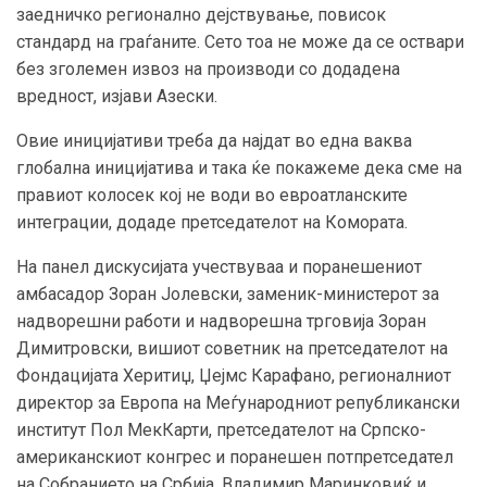
заедничко регионално дејствување, повисок
стандард на граѓаните. Сето тоа не може да се оствари
без зголемен извоз на производи со додадена
вредност, изјави Азески.
Овие иницијативи треба да најдат во една ваква
глобална иницијатива и така ќе покажеме дека сме на
правиот колосек кој не води во евроатланските
интеграции, додаде претседателот на Комората.
На панел дискусијата учествуваа и поранешениот
амбасадор Зоран Јолевски, заменик-министерот за
надворешни работи и надворешна трговија Зоран
Димитровски, вишиот советник на претседателот на
Фондацијата Херитиџ, Џејмс Карафано, регионалниот
директор за Европа на Меѓународниот републикански
институт Пол МекКарти, претседателот на Српско-
американскиот конгрес и поранешен потпретседател
на Собранието на Србија, Владимир Маринковиќ и