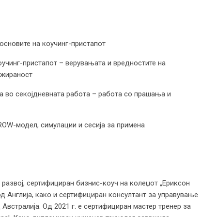
сновите на коучинг-пристапот
чинг-пристапот – верувањата и вредностите на
ажираност
во секојдневната работа – работа со прашања и
W-модел, симулации и сесија за примена
 развој, сертифициран бизнис-коуч на колеџот „Ериксон
од Англија, како и сертифициран консултант за управување
од Австралија. Од 2021 г. е сертифициран мастер тренер за