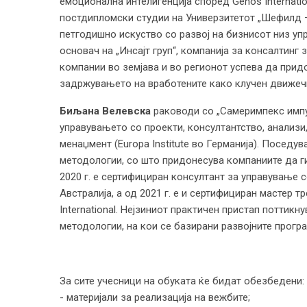
емоционална интелигенција според Genos Internati
постдипломски студии на Универзитетот „Шефилд – 
петгодишно искуство со развој на бизнисот низ уп
основач на „Инсајт груп“, компанија за консалтинг 
компании во земјава и во регионот успева да прид
задржувањето на вработените како клучен движечк
Биљана Велевска
раководи со „Самеримпекс импу
управувањето со проекти, консултантство, анализи,
менаџмент (Europa Institute во Германија). Поседув
методологии, со што придонесува компаниите да ги 
2020 г. е сертифициран консултант за управување со 
Австралија, а од 2021 г. е и сертифициран мастер 
International. Нејзиниот практичен пристап поттикн
методологии, на кои се базирани развојните програ
За сите учесници на обуката ќе бидат обезбед
- материјали за реализација на вежбите;