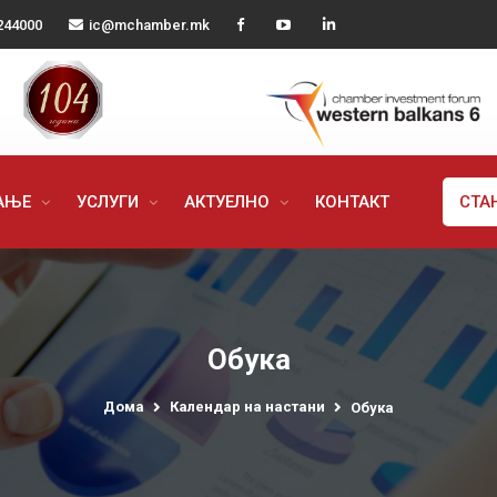
244000
ic@mchamber.mk
РАЊЕ
УСЛУГИ
АКТУЕЛНО
КОНТАКТ
СТА
Обука
Дома
Календар на настани
Обука