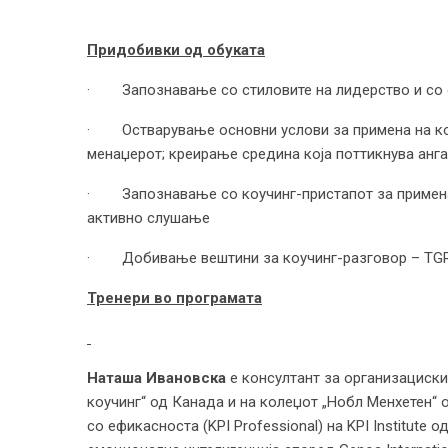
Придобивки од обуката
· Запознавање со стиловите на лидерство и со о
· Остварување основни услови за примена на коу
менаџерот; креирање средина која поттикнува анг
· Запознавање со коучинг-пристапот за примена 
активно слушање
· Добивање вештини за коучинг-разговор – TGRO
Тренери во програмата
Наташа Ивановска
е консултант за организациски
коучинг“ од Канада и на колеџот „Нобл Менхетен“ 
со ефикасноста (KPI Professional) на KPI Institute 