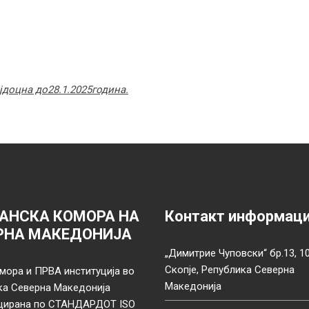
ајдоцна до
28.1.2025
година.
АНСКА КОМОРА НА
Контакт информац
РНА МАКЕДОНИЈА
„Димитрие Чуповски“ бр.13, 1
Скопје, Република Северна
мора и ПРВА институција во
Македонија
ка Северна Македонија
цирана по СТАНДАРДОТ ISO