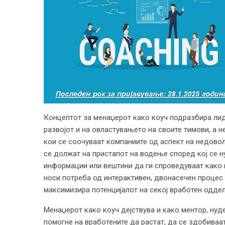
Концептот за менаџерот како коуч подразбира лид
развојот и на овластувањето на своите тимови, а 
кои се соочуваат компаниите од аспект на недово
се должат на пристапот на водење според кој се н
информации или вештини да ги спроведуваат како 
носи потреба од интерактивен, двонасечен процес 
максимизира потенцијалот на секој вработен оддел
Менаџерот како коуч дејствува и како ментор, нуд
помогне на вработените да растат, да се здобиваа