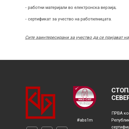
- работни материјали во електронска верзија;
- сертификат за учество на работилницата.
Сите заинтересирани за учество да се пријават н
СТОП
СЕВЕ
ПРВА ко
#abs1m
Републи
сертифи