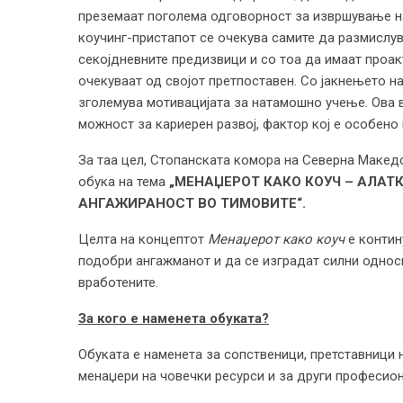
преземаат поголема одговорност за извршување на 
коучинг-пристапот се очекува самите да размислув
секојдневните предизвици и со тоа да имаат проакт
очекуваат од својот претпоставен. Со јакнењето на
зголемува мотивацијата за натамошно учење. Ова в
можност за кариерен развој, фактор кој е особено
За таа цел, Стопанската комора на Северна Македо
обука на тема
„МЕНАЏЕРОТ КАКО КОУЧ – АЛАТ
АНГАЖИРАНОСТ ВО ТИМОВИТЕ“.
Целта на концептот
Менаџерот како коуч
е контин
подобри ангажманот и да се изградат силни однос
вработените.
За кого е наменета обуката?
Обуката е наменета за сопственици, претставници
менаџери на човечки ресурси и за други професион