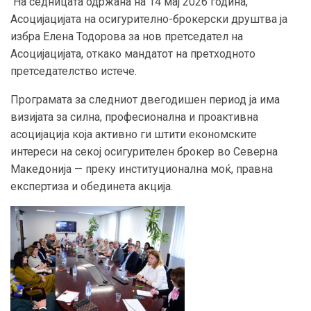
На седницата одржана на 14 мај 2026 година,
Асоцијацијата на осигурително-брокерски друштва ја
избра Елена Тодорова за нов претседател на
Асоцијацијата, откако мандатот на претходното
претседателство истече.
Програмата за следниот двегодишен период ја има
визијата за силна, професионална и проактивна
асоцијација која активно ги штити економските
интереси на секој осигурителен брокер во Северна
Македонија — преку институционална моќ, правна
експертиза и обединета акција.