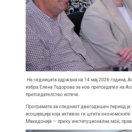
На седницата одржана на 14 мај 2026 година, А
избра Елена Тодорова за нов претседател на Ас
претседателство истече.
Програмата за следниот двегодишен период ја 
асоцијација која активно ги штити економските
Македонија — преку институционална моќ, правн