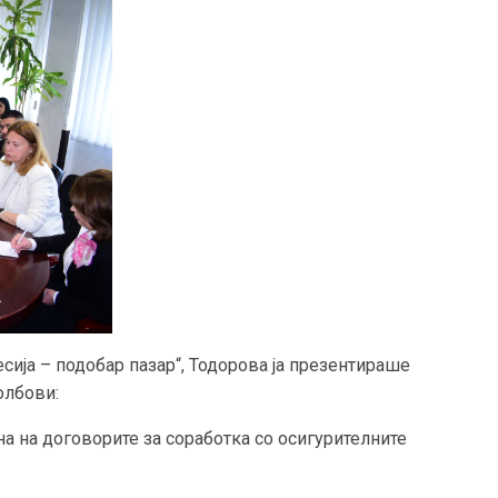
ија – подобар пазар“, Тодорова ја презентираше
олбови:
на на договорите за соработка со осигурителните