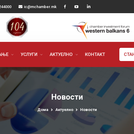
244000
ic@mchamber.mk
РАЊЕ
УСЛУГИ
АКТУЕЛНО
КОНТАКТ
СТА
Новости
Дома
Актуелно
Новости