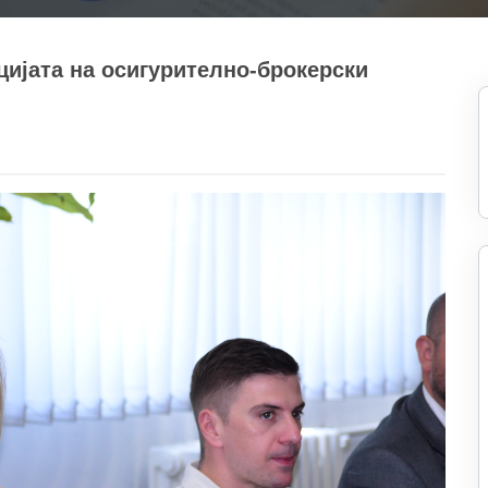
цијата на осигурително-брокерски