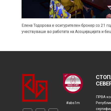
Елена Тодорова е осигурителен брокер со 21 го
учествуваше во работата на Асоцијацијата и бе
СТОП
СЕВЕ
ПРВА ко
#abs1m
Републи
сертифи