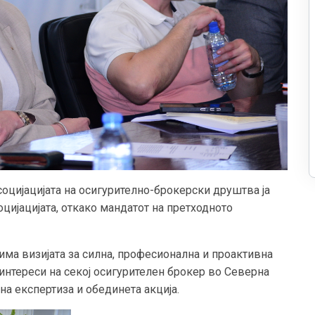
социјацијата на осигурително-брокерски друштва ја
оцијацијата, откако мандатот на претходното
има визијата за силна, професионална и проактивна
 интереси на секој осигурителен брокер во Северна
а експертиза и обединета акција.