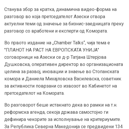
Станува збор за кратка, динамична видео-форма на
разговор во која претседателот Азески отвора
актуелни теми од значење за бизнис-заедницата преку
разговор со вработени и експерти од Комората.
Во првото издание на „Chamber Talks“, чија тема е
"ПЛАНОТ НА РАСТ НА ЕВРОПСКАТА УНИЈА"
соговорници на Азески се д-р Татјана Штерјова
Душковска, оперативен директор во организационата
целина за развој, иновации и знаење во Стопанската
комора и Даниела Михајловска Василевска, советник
за активности поврзани со извозот во Кабинетот на
претседателот на Комората.
Во разговорот беше истакнато дека во рамки на т.н.
реформска агенда, секоја држава самостојно ги
дефинира чекорите за исполнување на критериумите.
За Република Северна Македонија се предвидени 134