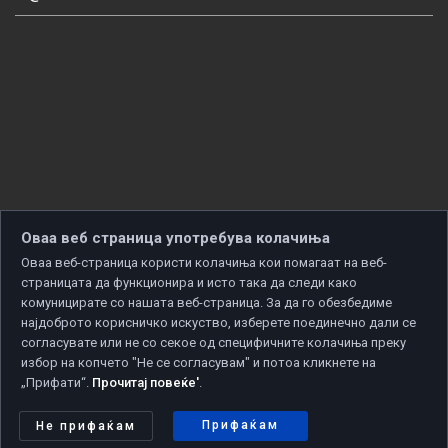
Оваа веб страница употребува колачиња
Оваа веб-страница користи колачиња кои помагаат на веб-
страницата да функционира и исто така да следи како
комуницирате со нашата веб-страница. За да го обезбедиме
најдоброто корисничко искуство, изберете поединечно дали се
согласувате или не со секое од специфичните колачиња преку
избор на копчето "Не се согласувам" и потоа кликнете на
„Прифати“.
Прочитај повеќе'
.
Copyright © 2026 Developed by
Unet
. All rights reserved.
Политика за приватност
|
Политика за колачиња
Прифаќам
Не прифаќам