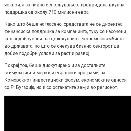
чекори, а за нивно исполнување е предвидена вкупна
поддршка од околу 710 милиони евра.
Како што беше нагласено, средствата не се директна
финансиска поддршка за компаниите, туку се насочени
кон подобрување на целокупниот економски амбиент
во државата, по што се очекува бизнис-секторот да
добие подобри услови за раст и развој.
Покрај тоа, беше дискутирано и за достапните
стимулативни мерки и европски програми, за
Коморскиот инвестициски форум, економските односи
со Р. Бугарија, но и со останатите земји во регионот.