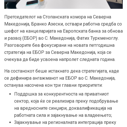
Претседателот на Стопанската комора на Северна
Македонија, Бранко Азески, оствари работна средба со
шефот на канцеларијата на Европската банка за обнова
и развој (ЕБОР) во С. Македонија, Фатих Туркменоглу.
Разговорите беа фокусирани на новата петгодишна
стратегија на ЕБОР за Северна Македонија, која се
очекува да биде усвоена напролет следната година.
На состанокот беше истакнато дека стратегијата, каде
се дефинира ангажманот на ЕБОР во С. Македонија,
останува насочена кон три главни приоритети:
Поддршка за конкурентноста на приватниот
сектор, која ќе се реализира преку подобрување
на вредносните синџири, доквалификација на
работната сила и зајакнување на владеењето;
Зајакнување на регионалната интеграција преку