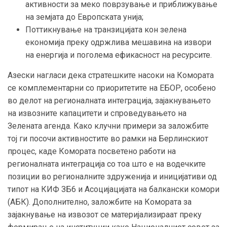
активности за меко поврзување и приближување
на земјата до Европската унија;
Поттикнување на транзицијата кон зелена
економија преку одржлива мешавина на извори
на енергија и поголема ефикасност на ресурсите.
Азески нагласи дека стратешките насоки на Комората
се комплементарни со приоритетите на ЕБОР, особено
во делот на регионалната интеграција, зајакнувањето
на извозните капацитети и спроведувањето на
Зелената агенда. Како клучни примери за заложбите
тој ги посочи активностите во рамки на Берлинскиот
процес, каде Комората посветено работи на
регионалната интеграција со тоа што е на водечките
позиции во регионалните здруженија и иницијативи од
типот на КИФ ЗБ6 и Асоцијацијата на балкански комори
(АБК). Дополнително, заложбите на Комората за
зајакнување на извозот се материјализираат преку