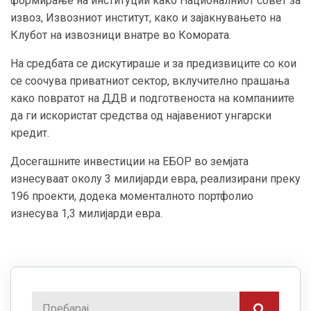
формирање на институции како Националниот совет за
извоз, Извозниот институт, како и зајакнувањето на
Клубот на извозници внатре во Комората.
На средбата се дискутираше и за предизвиците со кои
се соочува приватниот сектор, вклучително прашања
како повратот на ДДВ и подготвеноста на компаниите
да ги искористат средства од најавениот унгарски
кредит.
Досегашните инвестиции на ЕБОР во земјата
изнесуваат околу 3 милијарди евра, реализирани преку
196 проекти, додека моменталното портфолио
изнесува 1,3 милијарди евра.