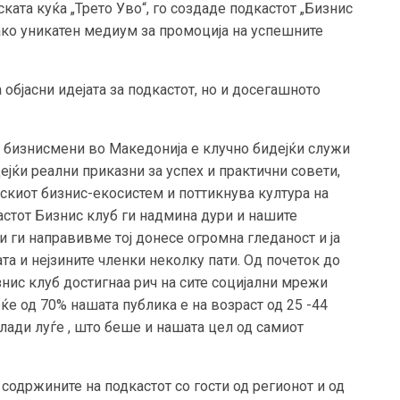
ката куќа „Трето Уво“, го создаде подкастот „Бизнис
како уникатен медиум за промоција на успешните
 објасни идејата за подкастот, но и досегашното
 бизнисмени во Македонија е клучно бидејќи служи
ејќи реални приказни за успех и практични совети,
киот бизнис-екосистем и поттикнува култура на
стот Бизнис клуб ги надмина дури и нашите
и ги направивме тој донесе огромна гледаност и ја
а и нејзините членки неколку пати. Од почеток до
нис клуб достигнаа рич на сите социјални мрежи
ќе од 70% нашата публика е на возраст од 25 -44
 млади луѓе , што беше и нашата цел од самиот
содржините на подкастот со гости од регионот и од