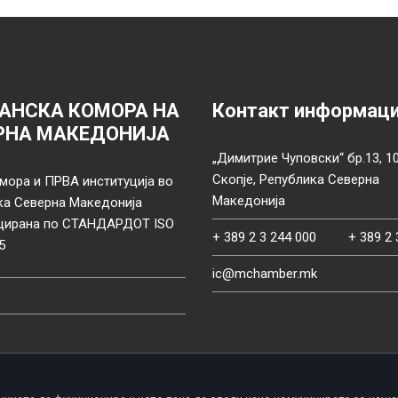
АНСКА КОМОРА НА
Контакт информац
РНА МАКЕДОНИЈА
„Димитрие Чуповски“ бр.13, 1
Скопје, Република Северна
мора и ПРВА институција во
Македонија
ка Северна Македонија
цирана по СТАНДАРДОТ ISO
+ 389 2 3 244 000
+ 389 2 
5
ic@mchamber.mk