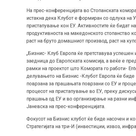
На прес-конференцијата во Стопанската комора
истакна дека Клубот е формиран со одлука на У
пристапување кон ЕУ. Активностите ќе бидат н
продуктивноста на македонското стопанство к
раст на бруто домашниот производ, раст на куп
„Бизнис- Клуб Европа ќе претставува успешен
заедница до Европската комисија, а веќе е пр
рамки на проектот што Комората го работи- Ente
делувањето на Бизнис -Клубот Европа ќе биде 
поврзана за прашањата поврзани со ЕУ и процес
процесот на пристапување во ЕУ, преку дискуси
прашања од ЕУ и во организирање на разни инф
Јаневска на прес-конференцијата.
Фокусот на Бизнис клубот ќе биде насочен и к
Стратегијата на три-И (инвестиции, извоз, инфр