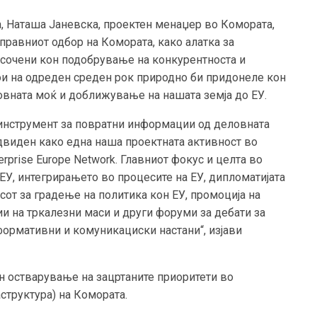
, Наташа Јаневска, проектен менаџер во Комората,
правниот одбор на Комората, како алатка за
асочени кон подобрување на конкурентноста и
ои на одреден среден рок природно би придонеле кон
овната моќ и доближување на нашата земја до ЕУ.
 инструмент за повратни информации од деловната
едвиден како една наша проектната активност во
rprise Europe Network. Главниот фокус и целта во
ЕУ, интегрирањето во процесите на ЕУ, дипломатијата
от за градење на политика кон ЕУ, промоција на
и на тркалезни маси и други форуми за дебати за
ормативни и комуникациски настани“, изјави
он остварување на зацртаните приоритети во
аструктура) на Комората.