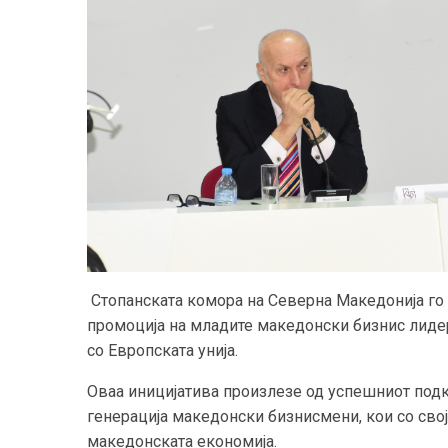
Стопанската комора на Северна Македонија го
промоција на младите македонски бизнис лиде
со Европската унија.
Оваа иницијатива произлезе од успешниот подка
генерација македонски бизнисмени, кои со свој
македонската економија.