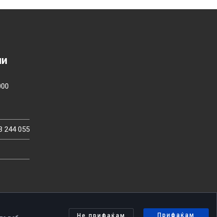
ии
000
3 244 055
Прифаќам
Не прифаќам