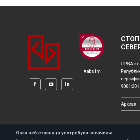
СТОП
СЕВЕ
ПРВА ко
#abs1m
Републи
сертифи
9001:201
Архива
Оваа веб страница употребува колачиња