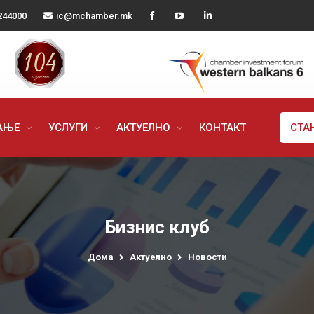
244000
ic@mchamber.mk
РАЊЕ
УСЛУГИ
АКТУЕЛНО
КОНТАКТ
СТА
Бизнис клуб
Дома
Актуелно
Новости