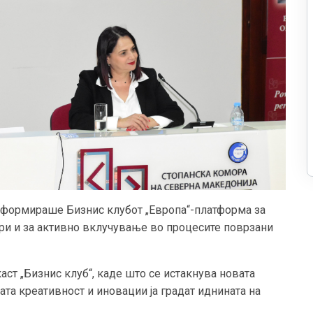
 формираше Бизнис клубот „Европа“-платформа за
ри и за активно вклучување во процесите поврзани
ст „Бизнис клуб“, каде што се истакнува новата
ата креативност и иновации ја градат иднината на