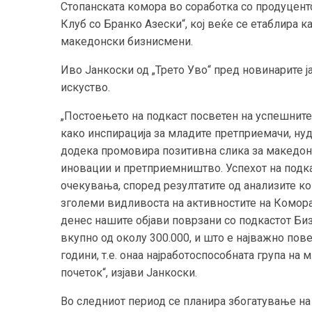
Стопанската комора во соработка со продуцентс
Клуб со Бранко Азески“, кој веќе се етаблира 
македонски бизнисмени.
Иво Јанкоски од „Трето Уво“ пред новинарите ја
искуство.
„Постоењето на подкаст посветен на успешните
како инспирација за младите претприемачи, нуд
додека промовира позитивна слика за македонс
иновации и претприемништво. Успехот на подка
очекувања, според резултатите од анализите ко
зголеми видливоста на активностите на Коморат
денес нашите објави поврзани со подкастот Биз
вкупно од околу 300.000, и што е најважно пове
години, т.е. онаа најработоспособната група на
почеток“, изјави Јанкоски.
Во следниот период се планира збогатување на 