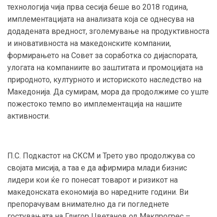
технологија чија прва сесија беше во 2018 година,
имплементацијата на анализата која се однесува на
додадената вредност, зголемување на продуктивноста
и иновативноста на македонските компании,
формирањето на Совет за соработка со дијаспората,
улогата на компаниите во заштитата и промоцијата на
природното, културното и историското наследство на
Македонија. Да сумирам, мора да продолжиме со уште
пожестоко темпо во имплементација на нашите
активности.
П.С. Подкастот на СКСМ и Трето уво продолжува со
својата мисија, а таа е да афирмира млади бизнис
лидери кои ќе го понесат товарот и ризикот на
македонската економија во наредните години. Ви
препорачувам внимателно да ги погледнете
гостувањата на Глигор Цветанов од Макпрогрес –