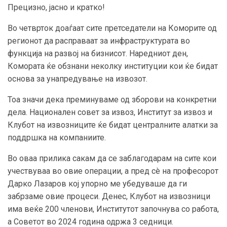
Прецизно, јасно и кратко!
Во четврток доаѓаат сите претседатели на Коморите од
регионот да расправаат за инфраструктурата во
функција на развој на бизнисот. Наредниот ден,
Комората ќе обзнани неколку институции кои ќе бидат
основа за унапредување на извозот.
Тоа значи дека преминуваме од зборови на конкретни
дела. Национален совет за извоз, Институт за извоз и
Клубот на извозниците ќе бидат централните алатки за
поддршка на компаниите.
Во оваа прилика сакам да се заблагодарам на сите кои
учествуваа во овие операции, а пред сè на професорот
Дарко Лазаров кој упорно ме убедуваше да ги
забрзаме овие процеси. Денес, Клубот на извозници
има веќе 200 членови, Институтот започнува со работа,
а Советот во 2024 година одржа 3 седници.