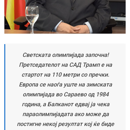
Светската олимпијада започна!
Претседателот на САД Трамп е на
стартот на 110 метри со пречки.
Европа се наоѓа уште на зимската
олимпијада во Сараево од 1984
година, а Балканот едвај ја чека
параолимпијадата ако може да
постигне некој резултат кој ќе биде