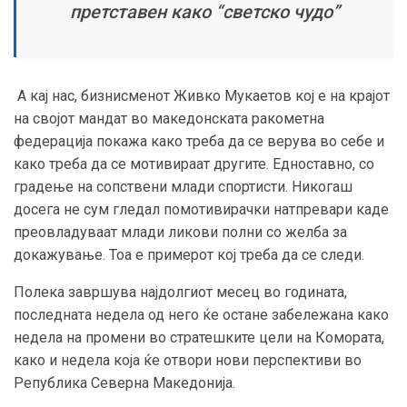
претставен како “светско чудо”
А кај нас, бизнисменот Живко Мукаетов кој е на крајот
на својот мандат во македонската ракометна
федерација покажа како треба да се верува во себе и
како треба да се мотивираат другите. Едноставно, со
градење на сопствени млади спортисти. Никогаш
досега не сум гледал помотивирачки натпревари каде
преовладуваат млади ликови полни со желба за
докажување. Тоа е примерот кој треба да се следи.
Полека завршува најдолгиот месец во годината,
последната недела од него ќе остане забележана како
недела на промени во стратешките цели на Комората,
како и недела која ќе отвори нови перспективи во
Република Северна Македонија.