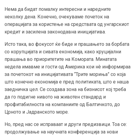
Нема да бидат помалку интересни и наредните
неколку дена. Конечно, очекуваме почеток на
операцијата за користење на средствата од унгарскиот
кредит и засилена законодавна иницијатива.
Исто така, во фокусот ќе биде и прашањето за борбата
со корупцијата и сивата економија, како круцијални
прашања во приоритетите на Комората. Минатата
недела имавме и гости од Америка кои нè информираа
за почетокот на иницијативата “Трите мориња” со која
што конечно економија е пред политиката, што е наша
заедничка цел. Се создава зона на бизнисот кој треба
да го подигне нивото на животен стандард и
профитабилноста на компаниите од Балтичкото, до
Црното и Јадранското море.
Но, пред нас се исправаат и други предизвици. Тоа се:
продолжување на научната конференција за нови