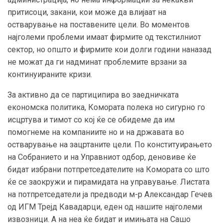
притисоци, закани, кои може да влијаат на
остварување на поставените цели. Во моментов
најголеми проблеми имаат фирмите од текстилниот
сектор, но општо и фирмите кои долги години наназад
не можат да ги надминат проблемите врзани за
континуираните кризи.
За активно да се партиципира во заедничката
економска политика, Комората полека но сигурно го
исцртува и тимот со кој ќе се обидеме да им
помогнеме на компаниите но и на државата во
остварување на зацртаните цели. По конституирањето
на Собранието и на Управниот одбор, деновиве ќе
бидат избрани потпретседателите на Комората со што
ќе се заокружи и пирамидата на управување. Листата
на потпретседатели ја предводи м-р Александар Гечев
од ИГМ Трејд Кавадарци, еден од нашите најголеми
извозници. А на неа ќе бидат и имињата на Сашо