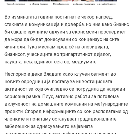
Во изминатата година постигнат е чекор напред,
стекната е комуникација и доверба, но ние како бизнис
би сакале крупните одлуки за економски просперитет
да мора да бидат донесувани со концензус на сите
чинители. Тука мислам пред сè на опозицијата,
бизнисот, учесниците во трипартитниот дијалог,
науката, невладиниот сектор, медиумите.
Неспорно е дека Владата како клучен сегмент во
новите одредници ја поставува инвестиционата
активност за која очигледно се потрудила да направи
сериозна рамка. Плус, активно работи за поголема
вклученост на домашните компании на меѓународните
проекти. Според информациите со кои располагаме од
членките и понатаму остануваат традиционалните
забелешки за однесувањето на јавната
администрација, но нема информации за некакви