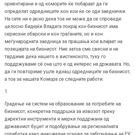
ориентирани и од коморите ќе побараат да ги
определат одредниците кон кои ќе се оди заеднички.
На сите ни е јасно дека тоа не може да се спроведе
целосно бидејќи Владата покрај кон бизнисот има
сериозни обврски и кон граѓаните, но и кон
меѓународната заедница за прашања кои влијаат на
позицијата на бизнисот. Ние затоа сме свесни и не
тврдиме дека нашето е вистинското, туку го
поддржуваме сè она што е од интерес на државата. Но,
да ги повториме уште еднаш одредниците на бизнисот,
а тоа за нашата Комора се следните работи:
1.
Градење на систем на образование за потребите на
бизнисот, конкретна поддршка за извозот преку
директни инструменти и мерки поддржани од
државниот буџет и подобрување на регионалната
соработка како иницијална основа за забрзување на ЕУ